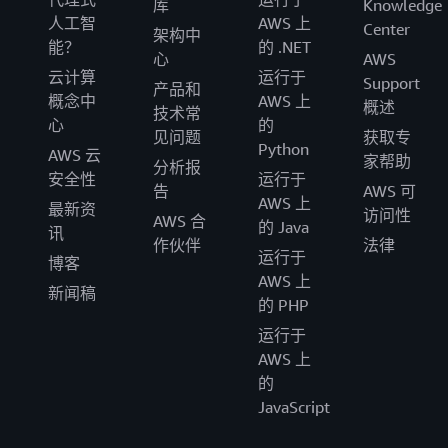
库
Knowledge
人工智
AWS 上
Center
架构中
能？
的 .NET
心
AWS
云计算
运行于
Support
产品和
概念中
AWS 上
概述
技术常
心
的
见问题
获取专
Python
AWS 云
家帮助
分析报
安全性
运行于
告
AWS 可
AWS 上
最新资
访问性
AWS 合
的 Java
讯
作伙伴
法律
运行于
博客
AWS 上
新闻稿
的 PHP
运行于
AWS 上
的
JavaScript