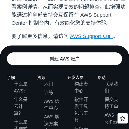
看案例详情，从而实现高效的问题排查。此增强功
能通过将全部支持交互保留在 AWS Support
Center 控制台内，有效简化您的支持体验。
要了解更多信息，请访问
AWS Support 页面
。
创建 AWS 账户
了解
资源
开发人员
帮助
什么是
入门
构建者
联系我
AWS？
中心
们
训练
什么是
软件开
提交支
AWS 信
云计
发工具
持工单
任中心
算？
包与工
AWS
AWS 解
具
什么是
re:Post
决方案
代理式
运行于