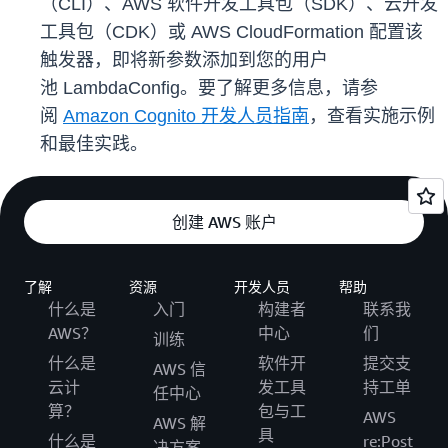
（CLI）、AWS 软件开发工具包（SDK）、云开发
工具包（CDK）或 AWS CloudFormation 配置该
触发器，即将新参数添加到您的用户
池 LambdaConfig。要了解更多信息，请参
阅
Amazon Cognito 开发人员指南
，查看实施示例
和最佳实践。
创建 AWS 账户
了解
资源
开发人员
帮助
什么是
入门
构建者
联系我
AWS？
中心
们
训练
什么是
软件开
提交支
AWS 信
云计
发工具
持工单
任中心
算？
包与工
AWS
AWS 解
具
什么是
re:Post
决方案