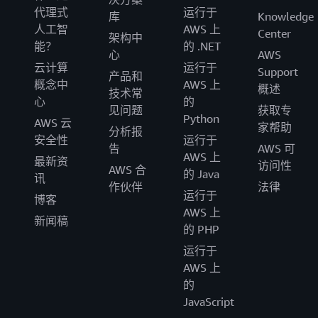
代理式
运行于
库
Knowledge
人工智
AWS 上
Center
架构中
能？
的 .NET
心
AWS
云计算
运行于
Support
产品和
概念中
AWS 上
概述
技术常
心
的
见问题
获取专
Python
AWS 云
家帮助
分析报
安全性
运行于
告
AWS 可
AWS 上
最新资
访问性
AWS 合
的 Java
讯
作伙伴
法律
运行于
博客
AWS 上
新闻稿
的 PHP
运行于
AWS 上
的
JavaScript