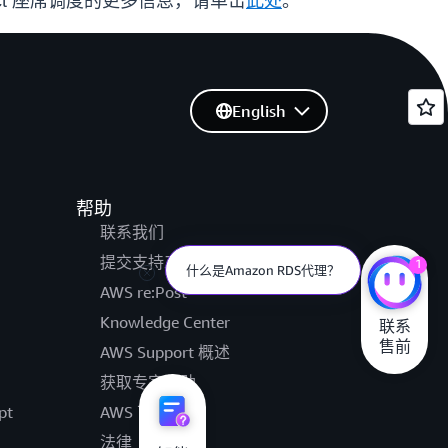
nect 座席调度的更多信息，请单击
此处
。
English
帮助
联系我们
提交支持工单
1
什么是Amazon RDS代理？
AWS re:Post
Knowledge Center
联系

售前
AWS Support 概述
获取专家帮助
pt
AWS 可访问性
法律