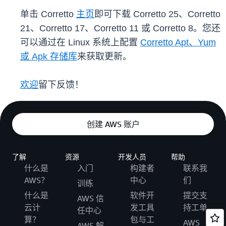
单击 Corretto
主页
即可下载 Corretto 25、Corretto
21、Corretto 17、Corretto 11 或 Corretto 8。您还
可以通过在 Linux 系统上配置
Corretto Apt、Yum
或 Apk 存储库
来获取更新。
欢迎
留下反馈！
创建 AWS 账户
了解
资源
开发人员
帮助
什么是
入门
构建者
联系我
AWS？
中心
们
训练
什么是
软件开
提交支
AWS 信
云计
发工具
持工单
任中心
算？
包与工
AWS
AWS 解