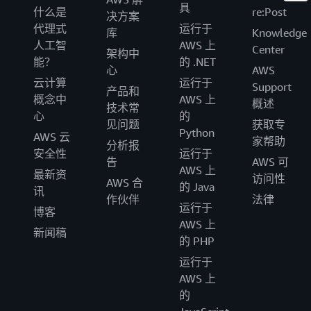
具
什么是
re:Post
决方案
代理式
运行于
库
Knowledge
人工智
AWS 上
Center
架构中
能？
的 .NET
心
AWS
云计算
运行于
Support
产品和
概念中
AWS 上
概述
技术常
心
的
见问题
获取专
Python
AWS 云
家帮助
分析报
安全性
运行于
告
AWS 可
AWS 上
最新资
访问性
AWS 合
的 Java
讯
作伙伴
法律
运行于
博客
AWS 上
新闻稿
的 PHP
运行于
AWS 上
的