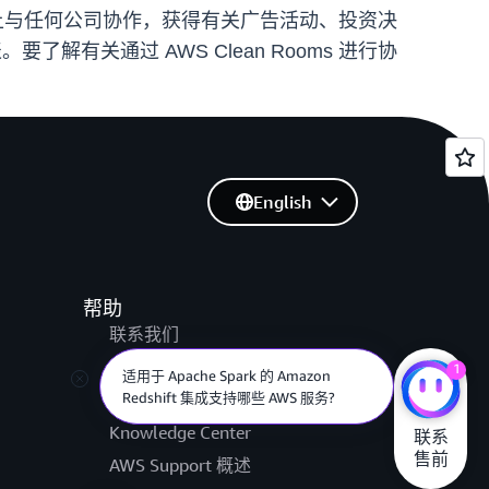
lake 上与任何公司协作，获得有关广告活动、投资决
。要了解有关通过 AWS Clean Rooms 进行协
English
帮助
联系我们
提交支持工单
1
适用于 Apache Spark 的 Amazon
Redshift 集成支持哪些 AWS 服务?
AWS re:Post
Knowledge Center
联系

售前
AWS Support 概述