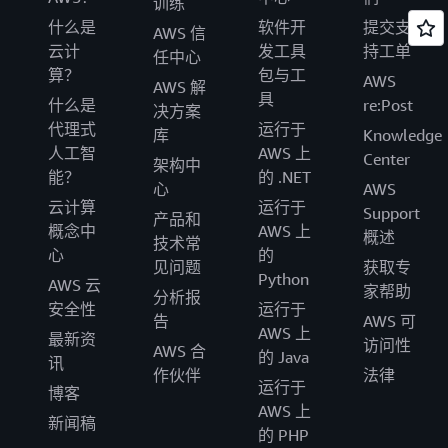
训练
什么是
软件开
提交支
AWS 信
云计
发工具
持工单
任中心
算？
包与工
AWS
AWS 解
具
什么是
re:Post
决方案
代理式
运行于
库
Knowledge
人工智
AWS 上
Center
架构中
能？
的 .NET
心
AWS
云计算
运行于
Support
产品和
概念中
AWS 上
概述
技术常
心
的
见问题
获取专
Python
AWS 云
家帮助
分析报
安全性
运行于
告
AWS 可
AWS 上
最新资
访问性
AWS 合
的 Java
讯
作伙伴
法律
运行于
博客
AWS 上
新闻稿
的 PHP