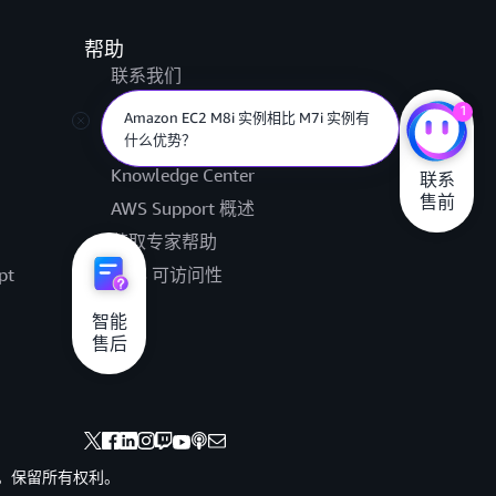
帮助
联系我们
提交支持工单
1
Amazon EC2 M8i 实例相比 M7i 实例有
什么优势？
AWS re:Post
Knowledge Center
联系

售前
AWS Support 概述
获取专家帮助
pt
AWS 可访问性
法律
智能

售后
其联属公司。保留所有权利。