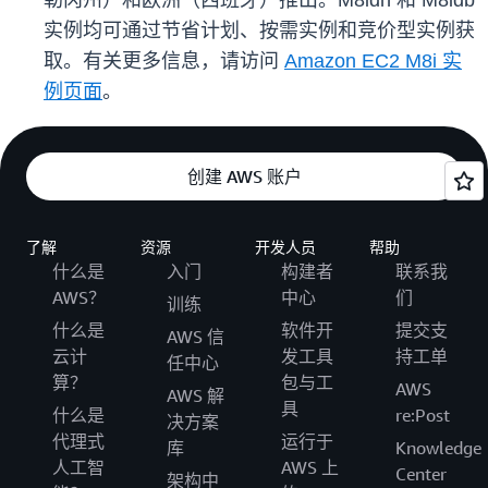
勒冈州）和欧洲（西班牙）推出。M8idn 和 M8idb
实例均可通过节省计划、按需实例和竞价型实例获
取。有关更多信息，请访问
Amazon EC2 M8i 实
例页面
。
创建 AWS 账户
了解
资源
开发人员
帮助
什么是
入门
构建者
联系我
AWS？
中心
们
训练
什么是
软件开
提交支
AWS 信
云计
发工具
持工单
任中心
算？
包与工
AWS
AWS 解
具
什么是
re:Post
决方案
代理式
运行于
库
Knowledge
人工智
AWS 上
Center
架构中