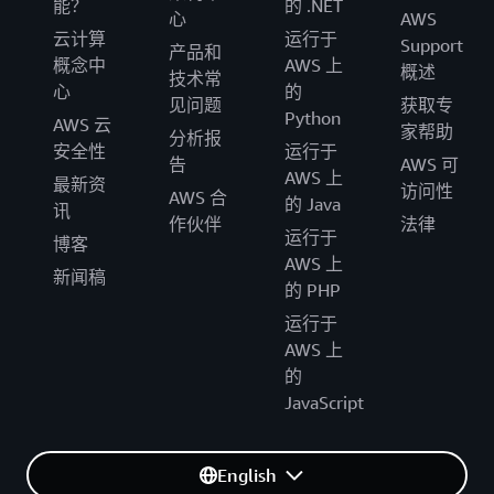
能？
的 .NET
心
AWS
云计算
运行于
Support
产品和
概念中
AWS 上
概述
技术常
心
的
见问题
获取专
Python
AWS 云
家帮助
分析报
安全性
运行于
告
AWS 可
AWS 上
最新资
访问性
AWS 合
的 Java
讯
作伙伴
法律
运行于
博客
AWS 上
新闻稿
的 PHP
运行于
AWS 上
的
JavaScript
English