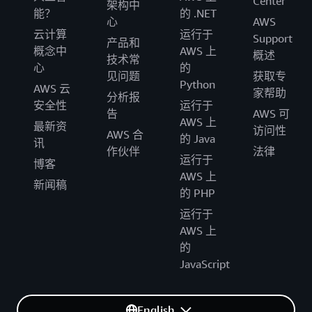
Center
架构中
能？
的 .NET
心
AWS
云计算
运行于
Support
产品和
概念中
AWS 上
概述
技术常
心
的
见问题
获取专
Python
AWS 云
家帮助
分析报
安全性
运行于
告
AWS 可
AWS 上
最新资
访问性
AWS 合
的 Java
讯
作伙伴
法律
运行于
博客
AWS 上
新闻稿
的 PHP
运行于
AWS 上
的
JavaScript
English