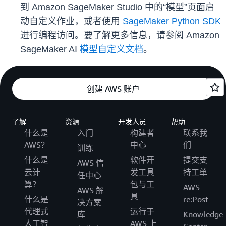
到 Amazon SageMaker Studio 中的“模型”页面启
动自定义作业，或者使用
SageMaker Python SDK
进行编程访问。要了解更多信息，请参阅 Amazon
SageMaker AI
模型自定义文档
。
创建 AWS 账户
了解
资源
开发人员
帮助
什么是
入门
构建者
联系我
AWS？
中心
们
训练
什么是
软件开
提交支
AWS 信
云计
发工具
持工单
任中心
算？
包与工
AWS
AWS 解
具
什么是
re:Post
决方案
代理式
运行于
库
Knowledge
人工智
AWS 上