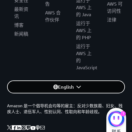
安全性
运行于
告
AWS 可
AWS 上
最新资
访问性
AWS 合
的 Java
讯
作伙伴
法律
运行于
博客
AWS 上
新闻稿
的 PHP
运行于
AWS 上
的
JavaScript
English
Amazon 是一个倡导机会均等的雇主：反对少数族裔、妇女、残
疾人士、退伍军人、性别认同、性取向和年龄歧视。
1
联系
