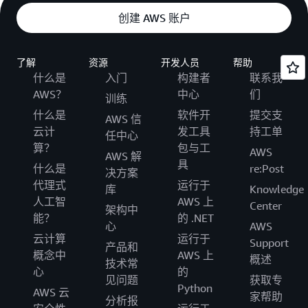
创建 AWS 账户
了解
资源
开发人员
帮助
什么是
入门
构建者
联系我
AWS？
中心
们
训练
什么是
软件开
提交支
AWS 信
云计
发工具
持工单
任中心
算？
包与工
AWS
AWS 解
具
什么是
re:Post
决方案
代理式
运行于
库
Knowledge
人工智
AWS 上
Center
架构中
能？
的 .NET
心
AWS
云计算
运行于
Support
产品和
概念中
AWS 上
概述
技术常
心
的
见问题
获取专
Python
AWS 云
家帮助
分析报