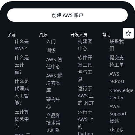
创建 AWS 账户
了解
资源
开发人员
帮助
什么是
入门
构建者
联系我
AWS？
中心
们
训练
什么是
软件开
提交支
AWS 信
云计
发工具
持工单
任中心
算？
包与工
AWS
AWS 解
具
什么是
re:Post
决方案
代理式
运行于
库
Knowledge
人工智
AWS 上
Center
架构中
能？
的 .NET
心
AWS
云计算
运行于
Support
产品和
概念中
AWS 上
概述
技术常
心
的
见问题
获取专
Python