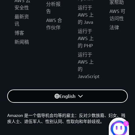
AWS 云
家帮助
分析报
安全性
运行于
告
AWS 可
AWS 上
最新资
访问性
AWS 合
的 Java
讯
作伙伴
法律
运行于
博客
AWS 上
新闻稿
的 PHP
运行于
AWS 上
的
JavaScript
English
Amazon 是一个倡导机会均等的雇主：反对少数族裔、妇女、残
疾人士、退伍军人、性别认同、性取向和年龄歧视。
1