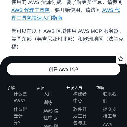
使用的 AWS 资源付费。要了解更多信息，请参阅
AWS 代理工具包
。要开始使用，请访问
AWS 代
理工具包快速入门指南
。
您可以在以下 AWS 区域使用 AWS MCP 服务器：
美国东部（弗吉尼亚州北部）和欧洲地区（法兰克
福）。
创建 AWS 账户
了解
资源
开发人员
帮助
什么是
入门
构建者
联系我
AWS？
中心
们
训练
什么是
软件开
提交支
AWS 信
云计
发工具
持工单
任中心
算？
包与工
AWS
AWS 解