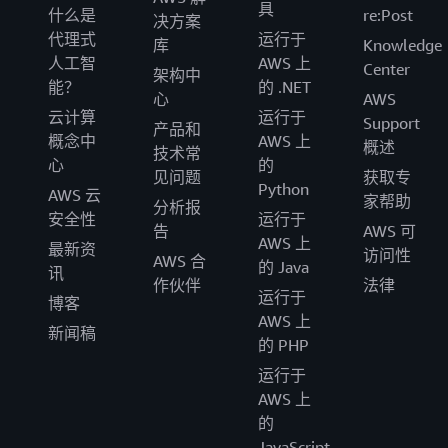
具
什么是
re:Post
决方案
代理式
运行于
库
Knowledge
人工智
AWS 上
Center
架构中
能？
的 .NET
心
AWS
云计算
运行于
Support
产品和
概念中
AWS 上
概述
技术常
心
的
见问题
获取专
Python
AWS 云
家帮助
分析报
安全性
运行于
告
AWS 可
AWS 上
最新资
访问性
AWS 合
的 Java
讯
作伙伴
法律
运行于
博客
AWS 上
新闻稿
的 PHP
运行于
AWS 上
的
JavaScript