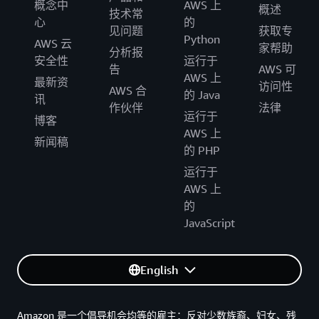
概念中
AWS 上
概述
技术常
心
的
见问题
获取专
Python
AWS 云
家帮助
分析报
安全性
运行于
告
AWS 可
AWS 上
最新资
访问性
AWS 合
的 Java
讯
作伙伴
法律
运行于
博客
AWS 上
新闻稿
的 PHP
运行于
AWS 上
的
JavaScript
English
Amazon 是一个倡导机会均等的雇主：反对少数族裔、妇女、残