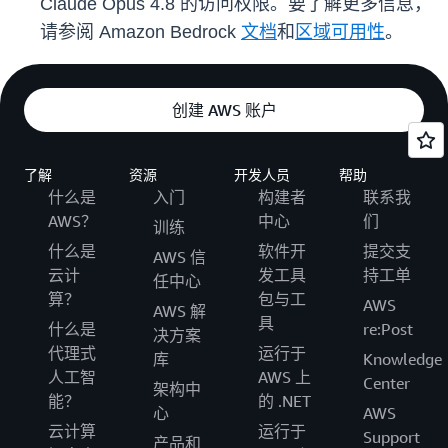
Claude Opus 4.8 的访问权限。要了解更多信息，
请参阅 Amazon Bedrock
文档
和
区域可用性
。
创建 AWS 账户
了解
资源
开发人员
帮助
什么是
入门
构建者
联系我
AWS？
中心
们
训练
什么是
软件开
提交支
AWS 信
云计
发工具
持工单
任中心
算？
包与工
AWS
AWS 解
具
什么是
re:Post
决方案
代理式
运行于
库
Knowledge
人工智
AWS 上
Center
架构中
能？
的 .NET
心
AWS
云计算
运行于
Support
产品和