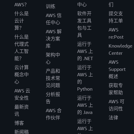
AWS？
中心
们
训练
什么是
软件开
提交支
AWS 信
云计
发工具
持工单
任中心
算？
包与工
AWS
AWS 解
具
什么是
re:Post
决方案
代理式
运行于
库
Knowledge
人工智
AWS 上
Center
架构中
能？
的 .NET
心
AWS
云计算
运行于
Support
产品和
概念中
AWS 上
概述
技术常
心
的
见问题
获取专
Python
AWS 云
家帮助
分析报
安全性
运行于
告
AWS 可
AWS 上
最新资
访问性
AWS 合
的 Java
讯
作伙伴
法律
运行于
博客
AWS 上
新闻稿