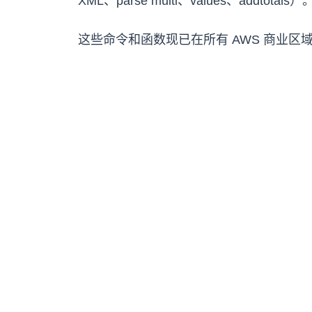
XML、parse multi、values、addt
这些命令和函数现已在所有 AWS 商业区域推出。