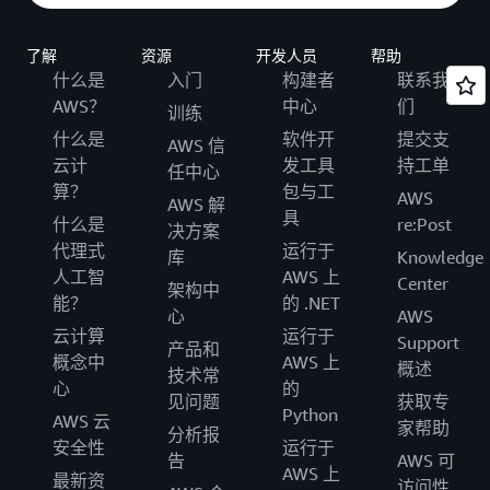
了解
资源
开发人员
帮助
什么是
入门
构建者
联系我
AWS？
中心
们
训练
什么是
软件开
提交支
AWS 信
云计
发工具
持工单
任中心
算？
包与工
AWS
AWS 解
具
什么是
re:Post
决方案
代理式
运行于
库
Knowledge
人工智
AWS 上
Center
架构中
能？
的 .NET
心
AWS
云计算
运行于
Support
产品和
概念中
AWS 上
概述
技术常
心
的
见问题
获取专
Python
AWS 云
家帮助
分析报
安全性
运行于
告
AWS 可
AWS 上
最新资
访问性