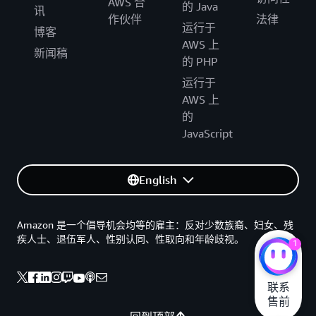
AWS 合
的 Java
讯
作伙伴
法律
运行于
博客
AWS 上
新闻稿
的 PHP
运行于
AWS 上
的
JavaScript
English
Amazon 是一个倡导机会均等的雇主：反对少数族裔、妇女、残
疾人士、退伍军人、性别认同、性取向和年龄歧视。
1
联系

售前