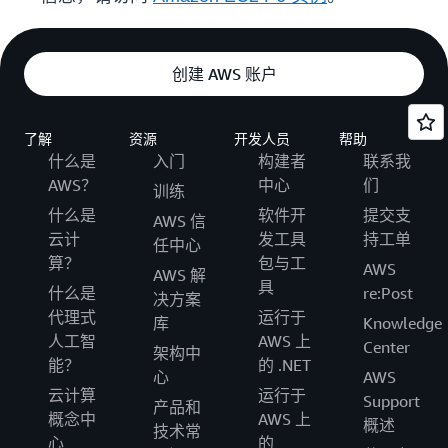
创建 AWS 账户
了解
资源
开发人员
帮助
什么是
入门
构建者
联系我
AWS？
中心
们
训练
什么是
软件开
提交支
AWS 信
云计
发工具
持工单
任中心
算？
包与工
AWS
AWS 解
具
什么是
re:Post
决方案
代理式
运行于
库
Knowledge
人工智
AWS 上
Center
架构中
能？
的 .NET
心
AWS
云计算
运行于
Support
产品和
概念中
AWS 上
概述
技术常
心
的