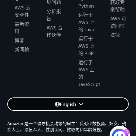
见问题
获取专
Python
AWS 云
家帮助
分析报
安全性
运行于
告
AWS 可
AWS 上
最新资
访问性
AWS 合
的 Java
讯
作伙伴
法律
运行于
博客
AWS 上
新闻稿
的 PHP
运行于
AWS 上
的
JavaScript
English
Amazon 是一个倡导机会均等的雇主：反对少数族裔、妇女、残
疾人士、退伍军人、性别认同、性取向和年龄歧视。
1