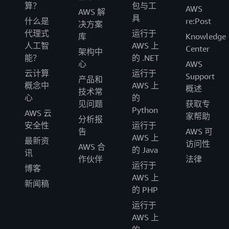
算？
包与工
AWS
AWS 解
具
什么是
re:Post
决方案
代理式
运行于
库
Knowledge
人工智
AWS 上
Center
架构中
能？
的 .NET
心
AWS
云计算
运行于
Support
产品和
概念中
AWS 上
概述
技术常
心
的
见问题
获取专
Python
AWS 云
家帮助
分析报
安全性
运行于
告
AWS 可
AWS 上
最新资
访问性
AWS 合
的 Java
讯
作伙伴
法律
运行于
博客
AWS 上
新闻稿
的 PHP
运行于
AWS 上