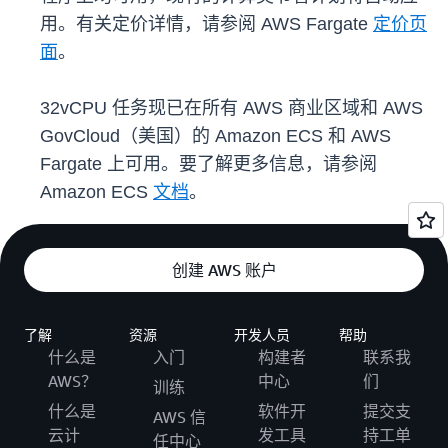
用。有关定价详情，请参阅 AWS Fargate
定价页
面
。
32vCPU 任务现已在所有 AWS 商业区域和 AWS
GovCloud（美国）的 Amazon ECS 和 AWS
Fargate 上可用。要了解更多信息，请参阅
Amazon ECS
文档
。
创建 AWS 账户
了解
资源
开发人员
帮助
什么是
入门
构建者
联系我
AWS？
中心
们
训练
什么是
软件开
提交支
AWS 信
云计
发工具
持工单
任中心