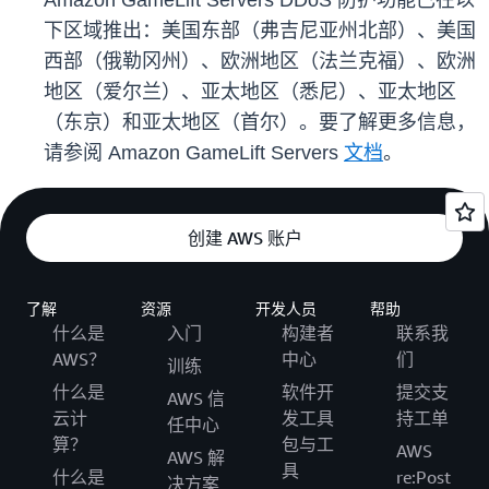
Amazon GameLift Servers DDoS 防护功能已在以
下区域推出：美国东部（弗吉尼亚州北部）、美国
西部（俄勒冈州）、欧洲地区（法兰克福）、欧洲
地区（爱尔兰）、亚太地区（悉尼）、亚太地区
（东京）和亚太地区（首尔）。要了解更多信息，
请参阅 Amazon GameLift Servers
文档
。
创建 AWS 账户
了解
资源
开发人员
帮助
什么是
入门
构建者
联系我
AWS？
中心
们
训练
什么是
软件开
提交支
AWS 信
云计
发工具
持工单
任中心
算？
包与工
AWS
AWS 解
具
什么是
re:Post
决方案