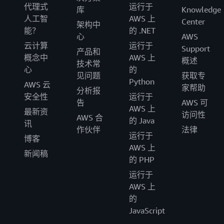
代理式
运行于
库
Knowledge
人工智
AWS 上
Center
架构中
能？
的 .NET
心
AWS
云计算
运行于
Support
产品和
概念中
AWS 上
概述
技术常
心
的
见问题
获取专
Python
AWS 云
家帮助
分析报
安全性
运行于
告
AWS 可
AWS 上
最新资
访问性
AWS 合
的 Java
讯
作伙伴
法律
运行于
博客
AWS 上
新闻稿
的 PHP
运行于
AWS 上
的
JavaScript