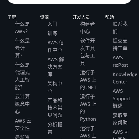
了解
资源
开发人员
帮助
什么是
入门
构建者
联系我
AWS？
中心
们
训练
什么是
软件开
提交支
AWS 信
云计
发工具
持工单
任中心
算？
包与工
AWS
AWS 解
具
什么是
re:Post
决方案
代理式
运行于
库
Knowledge
人工智
AWS 上
Center
架构中
能？
的 .NET
心
AWS
云计算
运行于
Support
产品和
概念中
AWS 上
概述
技术常
心
的
见问题
获取专
Python
AWS 云
家帮助
分析报
安全性
运行于
告
AWS 可
AWS 上
最新资