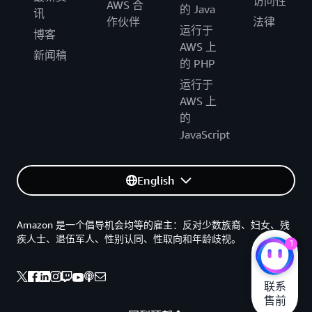
访问性
AWS 合
的 Java
讯
作伙伴
法律
运行于
博客
AWS 上
新闻稿
的 PHP
运行于
AWS 上
的
JavaScript
English
Amazon 是一个倡导机会均等的雇主：反对少数族裔、妇女、残
疾人士、退伍军人、性别认同、性取向和年龄歧视。
1
联系

售前