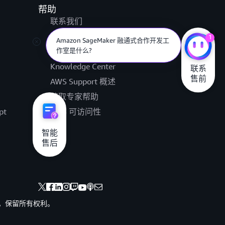
帮助
联系我们
提交支持工单
1
Amazon SageMaker 融通式合作开发工
作室是什么?
AWS re:Post
Knowledge Center
联系

售前
AWS Support 概述
获取专家帮助
pt
AWS 可访问性
法律
智能

售后
其联属公司。保留所有权利。