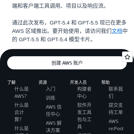
端和客户端工具调用、项目以及响应流。
通过此次发布，GPT-5.4 和 GPT-5.5 现已在更多
AWS 区域推出。要开始使用，请访问我们
文档
中
的 GPT-5.5 和 GPT-5.4 模型卡片。
创建 AWS 账户
了解
资源
开发人员
帮助
什么是
入门
构建者
联系我
AWS？
中心
们
训练
什么是
软件开
提交支
AWS 信
云计
发工具
持工单
任中心
算？
包与工
AWS
AWS 解
具
什么是
re:Post
决方案