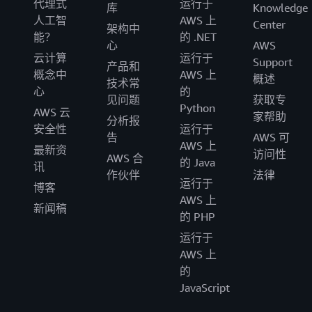
代理式
运行于
库
Knowledge
人工智
AWS 上
Center
架构中
能？
的 .NET
心
AWS
云计算
运行于
Support
产品和
概念中
AWS 上
概述
技术常
心
的
见问题
获取专
Python
AWS 云
家帮助
分析报
安全性
运行于
告
AWS 可
AWS 上
最新资
访问性
AWS 合
的 Java
讯
作伙伴
法律
运行于
博客
AWS 上
新闻稿
的 PHP
运行于
AWS 上
的
JavaScript