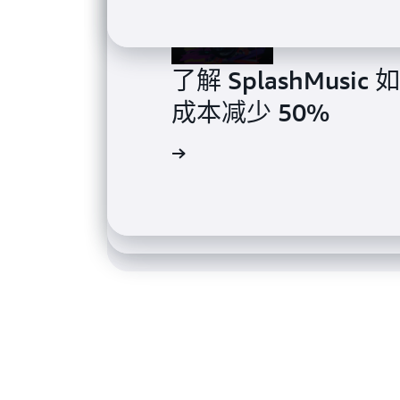
了解 SplashMusic
了解 Poolside 如何计
成本减少 50%
了解 NetoAI 如何利用 
来的模型，预计可节省
SageMaker 来
阅读案例研究
观看视频
阅读博客