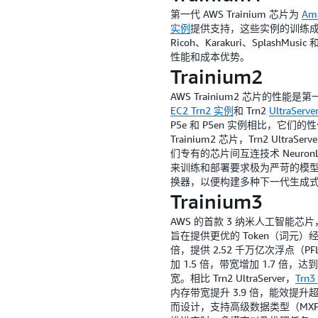
第一代 AWS Trainium 芯片为
Ama
实例
提供支持，这些实例的训练成本比
Ricoh、Karakuri、SplashMu
性能和成本优势。
Trainium2
AWS Trainium2 芯片的性能是第一代
EC2 Trn2 实例
和 Trn2
UltraServe
P5e 和 P5en 实例相比，它们的性
Trainium2 芯片，Trn2 Ultra
们专有的芯片间互连技术 NeuronLin
来训练和部署要求极为严苛的模型
换器，以便构建多种下一代生成
Trainium3
AWS 的首款 3 纳米人工智能
旨在提供更优的 Token（词元）经济
倍，提供 2.52 千万亿次浮点（PFL
加 1.5 倍，带宽增加 1.7 倍，达到 
宽。相比 Trn2 UltraServer，
Trn3 
内存带宽提升 3.9 倍，能效提升超
而设计，支持高级数据类型（MXF