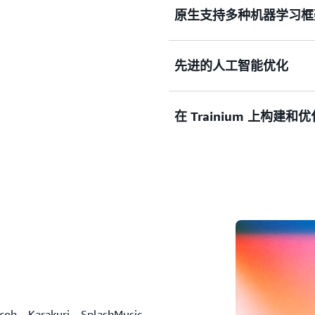
原生支持多种机器学习框
Trn3 UltraServer 采
NeuronSwitch-v1 可在
全集合通信。Trn3 UltraServ
先进的人工智能优化
存带宽与 362 PFLOP 的 MX
AWS Neuron 软件开发工具
达 4.4 倍，能效提升超 4 倍
的强劲性能，以便让您专注
理类模型，以极低成本实现
AWS Neuron 与 PyTorch J
在 Trainium 上构建和优
Trainium2 的实例相比
Lightning 等基本库
为了在实现准确性目标的同时提
即用的模型，同时为分析和调试
精度
对于多达 1T 参数的生成式人工
Amazon SageMaker、Amazo
数据类型，例如 BF16、FP1
是高性能、经济高效的选择。Trn
Kubernetes Service（Amaz
人工智能的快速创新，
借助 Neuron，开发人员可以使
片，Trn2 UltraServer
Service（Amazon ECS）、A
Trainium2 和 Traini
核，以便优化工作负载。NKI 
们专有的芯片间互连技术 Neu
及 Ray（Anyscale）、Dom
（16:4）、微缩放、随机
制指令级编程、内存分配和
成。
舍入和专用集体引擎。
人员还可以使用开源的 Neuro
Trn1 实例采用多达 16 个 T
核。最后，Neuron Exp
算力、512 GB 的 HBM、9.
连接到硬件中的引擎。
EFA 联网能力。
icoh、Karakuri、SplashMusic