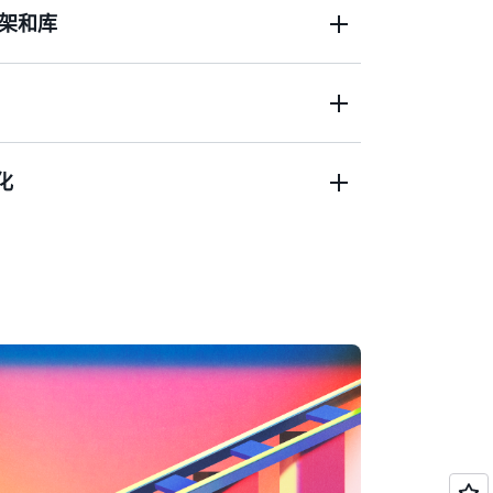
架和库
用纵向扩展 UltraServer 技术的最新创新成果，借助
多达 144 个 Trainium3 芯片间实现更快速的全对
er 提供高达 20.7 TB HBM3e、706 TB/s 内
FP8 算力，性能较 Trn2 UltraServer 提升高
包有助于充分释放 Trn3、Trn2 和 Trn1 实例
。Trn3 借助最新的 1T+ 参数 MoE 模型和推
于构建和部署模型，并缩短产品上市时间。
了训练和推理的强劲性能，与基于
ax 以及 Hugging Face、vLLM、PyTorch
化
，可显著提升大规模 GPT-OSS 服务的吞吐量。
进行原生集成。它可以为分布式训练和推理优化开箱
供高性能，AWS Trainium 支持多种混合
提供深入的洞察。AWS Neuron 与
智能训练和推理，Trn2 UltraServer 仍然
n SageMaker Hyerpod、Amazon Elastic
6、FP8、MXFP8 和 MXFP4。为支持生成式
2 实例采用多达 16 个 Trainium2 芯
on EKS）、Amazon Elastic Container
用 Neuron Kernel 接口（NKI）来开发内
 采用多达 64 个 Trainium2 芯片，这些芯片使用我
WS ParallelCluster 和 AWS Batch 等服务以
um3 进行了硬件优化，可实现 4 倍稀疏性
公开了完整的 Trainium ISA，助力完全控
ronLink 进行互连。
ino Data Lab 和 Datadog 等第三方服务集
执行调度。除了构建自己的内核以外，开发
n Kernel Library，随时部署经过优化的内
rainium 芯片，可提供高达 3 PFLOP 的 FP8
lore 提供了全栈可见性，助力将开发人员的代码
8 TB/s 的内存带宽，以及高达 1.6 Tbps 的