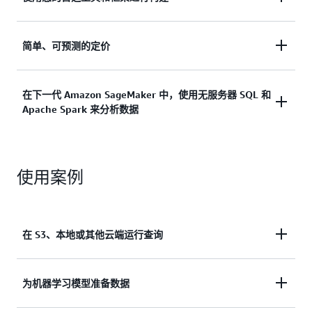
了解详情
高级分析应用程序。
通过支持多种语言、开放数据格式、开源框架以及商
简单、可预测的定价
了解详情
业智能和机器学习（ML）工具集成来获得灵活性。
简单、可预测的定价 – 根据您运行的查询或使用的计
在下一代 Amazon SageMaker 中，使用无服务器 SQL 和
了解详情
Apache Spark 来分析数据
算来付费。
了解详情
借助下一代 Amazon SageMaker 中的 Amazon
使用案例
Athena，您可以使用直观的查询编辑器来简化 SQL
驱动的分析，以提供统一的环境，供您编写、执行和
显示查询。您可以安全地在整个组织中共享结果和工
作流，以便进行实时协作，从而缩短获得洞察的时
在 S3、本地或其他云端运行查询
间。
了解详情
提交一个单一 SQL 查询，以便分析在 S3、本地或
多
为机器学习模型准备数据
云环境
中运行的关系数据来源、非关系数据来源、对