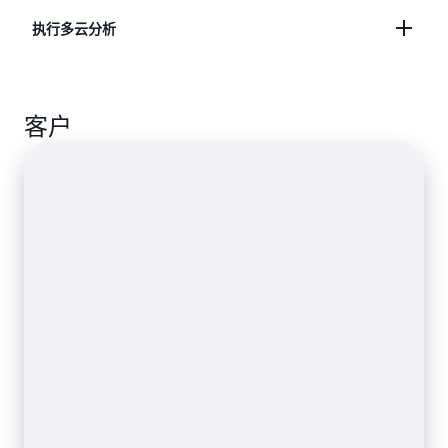
象数据来源和自定义数据来源中的数据。
在 SQL 查询或 Python 中使用机器学习模型，以便简
执行多云分析
化复杂的任务，例如异常检测、客户群分析和销售预
详细了解数据连接器
测。
使用 Amazon QuickSight，查询 Azure Synapse
客户
Analytics 数据并显示结果。
详细了解 SQL 查询和机器学习模型
详细了解如何查询 Azure Synapse Analytics 数据