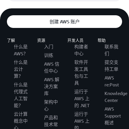
创建 AWS 账户
了解
资源
开发人员
帮助
什么是
入门
构建者
联系我
AWS？
中心
们
训练
什么是
软件开
提交支
AWS 信
云计
发工具
持工单
任中心
算？
包与工
AWS
AWS 解
具
什么是
re:Post
决方案
代理式
运行于
库
Knowledge
人工智
AWS 上
Center
架构中
能？
的 .NET
心
AWS
云计算
运行于
Support
产品和
概念中
AWS 上
概述
技术常
心
的