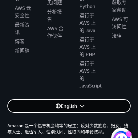
见问题
获取专
Python
AWS 云
家帮助
分析报
安全性
运行于
告
AWS 可
AWS 上
最新资
访问性
AWS 合
的 Java
讯
作伙伴
法律
运行于
博客
AWS 上
新闻稿
的 PHP
运行于
AWS 上
的
JavaScript
English
Amazon 是一个倡导机会均等的雇主：反对少数族裔、妇女、残
疾人士、退伍军人、性别认同、性取向和年龄歧视。
1