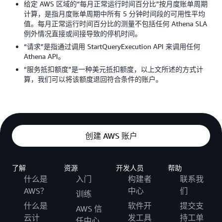
给定 AWS 区域的“每月正常运行时间百分比”按月度账单周期
计算，是指月度账单周期中所有 5 分钟时间段的可用性平均
值。每月正常运行时间百分比的测量不包括任何 Athena SLA
例外情况直接或间接导致的停机时间。
“请求”是指通过调用 StartQueryExecution API 来调用任何
Athena API。
“服务抵扣额度”是一种美元抵扣额度，以上文所述的方式计
算，我们可以将该额度退回符合条件的账户。
创建 AWS 账户
了解
资源
开发人员
帮助
什么是
入门
构建者
联系我
AWS？
中心
们
训练
什么是
软件开
提交支
AWS 信
云计
发工具
持工单
任中心