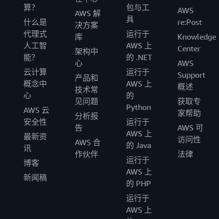
算？
包与工
AWS
AWS 解
具
什么是
re:Post
决方案
代理式
运行于
库
Knowledge
人工智
AWS 上
Center
架构中
能？
的 .NET
心
AWS
云计算
运行于
Support
产品和
概念中
AWS 上
概述
技术常
心
的
见问题
获取专
Python
AWS 云
家帮助
分析报
安全性
运行于
告
AWS 可
AWS 上
最新资
访问性
AWS 合
的 Java
讯
作伙伴
法律
运行于
博客
AWS 上
新闻稿
的 PHP
运行于
AWS 上