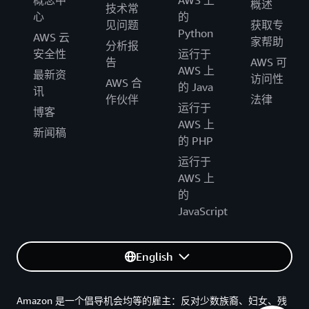
概念中
AWS 上
概述
技术常
心
的
见问题
获取专
Python
AWS 云
家帮助
分析报
安全性
运行于
告
AWS 可
AWS 上
最新资
访问性
AWS 合
的 Java
讯
作伙伴
法律
运行于
博客
AWS 上
新闻稿
的 PHP
运行于
AWS 上
的
JavaScript
English
Amazon 是一个倡导机会均等的雇主：反对少数族裔、妇女、残