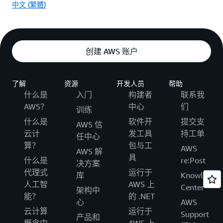
中文 (繁體)
创建 AWS 账户
了解
资源
开发人员
帮助
什么是
入门
构建者
联系我
AWS？
中心
们
训练
什么是
软件开
提交支
AWS 信
云计
发工具
持工单
任中心
算？
包与工
AWS
AWS 解
具
什么是
re:Post
决方案
代理式
运行于
库
Knowledge
人工智
AWS 上
Center
架构中
能？
的 .NET
心
AWS
云计算
运行于
Support
产品和