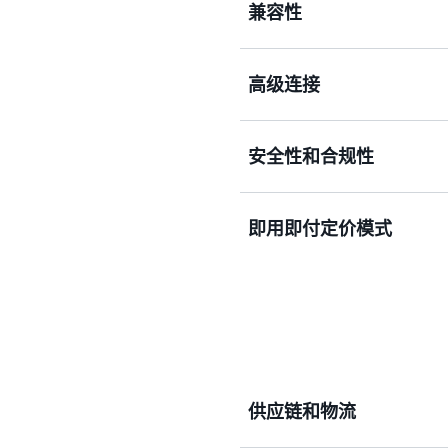
兼容性
通过 Transfer Family
高级连接
解决方案的互操作性和兼容
使用完全托管、高度可用和自
安全性和合规性
络交换消息。
为您的 AS2 消息提供不
即用即付定价模式
同时确保符合包括 FedRA
只需为启用了 AS2 的服
用。
供应链和物流