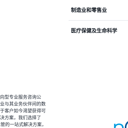
向客户发送发货通知和送达
制造业和零售业
运方交换装运清单。
处理采购订单、分发发票、
医疗保健及生命科学
进行符合 HIPAA 要求
交换。
导向型专业服务咨询公
企业与其业务伙伴间的数
由于客户如今渴望获得可
解决方案，我们选择了
供完全托管的一站式解决方案，