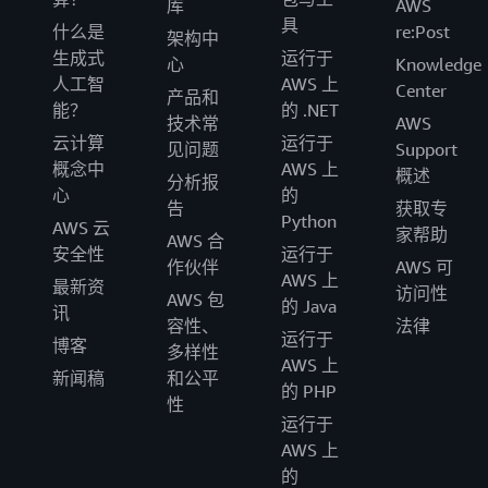
库
AWS
具
什么是
re:Post
架构中
生成式
运行于
心
Knowledge
人工智
AWS 上
Center
产品和
能？
的 .NET
技术常
AWS
云计算
运行于
见问题
Support
概念中
AWS 上
概述
分析报
心
的
告
获取专
Python
AWS 云
家帮助
AWS 合
安全性
运行于
作伙伴
AWS 可
AWS 上
最新资
访问性
AWS 包
的 Java
讯
容性、
法律
运行于
博客
多样性
AWS 上
新闻稿
和公平
的 PHP
性
运行于
AWS 上
的