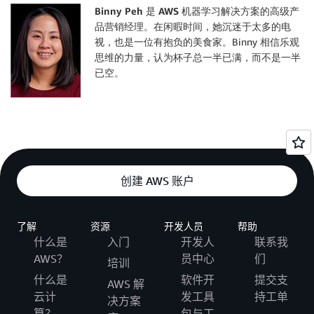
Binny Peh 是 AWS 机器学习解决方案的高级产
品营销经理。
在闲暇时间，她沉迷于太多的电
视，也是一位有抱负的美食家。Binny 相信乐观
思维的力量，认为杯子总一半已满，而不是一半
已空。
创建 AWS 账户
了解
资源
开发人员
帮助
什么是
入门
开发人
联系我
AWS？
员中心
们
培训
什么是
软件开
提交支
AWS 解
云计
发工具
持工单
决方案
算？
包与工