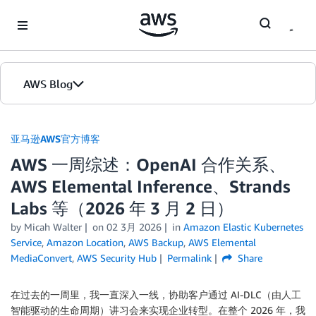
Skip to Main Content
AWS Blog
首页
亚马逊AWS官方博客
AWS 一周综述：OpenAI 合作关系、
版本
AWS Elemental Inference、Strands
Labs 等（2026 年 3 月 2 日）
by
Micah Walter
on
02 3月 2026
in
Amazon Elastic Kubernetes
Service
,
Amazon Location
,
AWS Backup
,
AWS Elemental
MediaConvert
,
AWS Security Hub
Permalink
Share
在过去的一周里，我一直深入一线，协助客户通过 AI-DLC（由人工
智能驱动的生命周期）讲习会来实现企业转型。在整个 2026 年，我