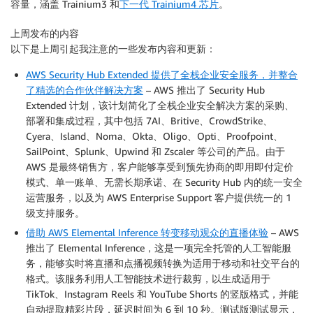
容量，涵盖 Trainium3 和
下一代 Trainium4 芯片
。
上周发布的内容
以下是上周引起我注意的一些发布内容和更新：
AWS Security Hub Extended 提供了全栈企业安全服务，并整合
了精选的合作伙伴解决方案
– AWS 推出了 Security Hub
Extended 计划，该计划简化了全栈企业安全解决方案的采购、
部署和集成过程，其中包括 7AI、Britive、CrowdStrike、
Cyera、Island、Noma、Okta、Oligo、Opti、Proofpoint、
SailPoint、Splunk、Upwind 和 Zscaler 等公司的产品。由于
AWS 是最终销售方，客户能够享受到预先协商的即用即付定价
模式、单一账单、无需长期承诺、在 Security Hub 内的统一安全
运营服务，以及为 AWS Enterprise Support 客户提供统一的 1
级支持服务。
借助 AWS Elemental Inference 转变移动观众的直播体验
– AWS
推出了 Elemental Inference，这是一项完全托管的人工智能服
务，能够实时将直播和点播视频转换为适用于移动和社交平台的
格式。该服务利用人工智能技术进行裁剪，以生成适用于
TikTok、Instagram Reels 和 YouTube Shorts 的竖版格式，并能
自动提取精彩片段，延迟时间为 6 到 10 秒。测试版测试显示，