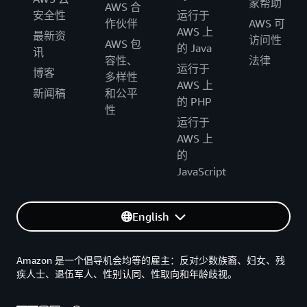
家帮助
AWS 合
安全性
运行于
作伙伴
AWS 可
AWS 上
最新资
访问性
AWS 包
的 Java
讯
容性、
法律
运行于
博客
多样性
AWS 上
新闻稿
和公平
的 PHP
性
运行于
AWS 上
的
JavaScript
English
Amazon 是一个倡导机会均等的雇主：反对少数族裔、妇女、残
疾人士、退伍军人、性别认同、性取向和年龄歧视。