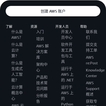
创建 AWS 账户
了解
资源
开发人员
帮助
什么是
入门
开发人
联系我
AWS？
员中心
们
培训
什么是
软件开
提交支
AWS 解
云计
发工具
持工单
决方案
算？
包与工
库
AWS
具
什么是
re:Post
架构中
生成式
运行于
心
Knowledge
人工智
AWS 上
Center
产品和
能？
的 .NET
技术常
AWS
云计算
运行于
见问题
Support
概念中
AWS 上
概述
分析报
心
的
告
获取专
Python
AWS 云