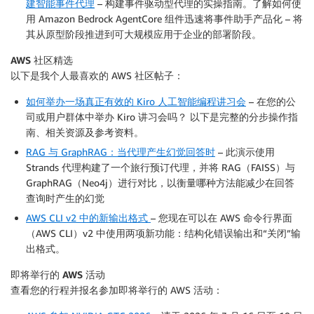
建智能事件代理
– 构建事件驱动型代理的实操指南。了解如何使
用 Amazon Bedrock AgentCore 组件迅速将事件助手产品化 – 将
其从原型阶段推进到可大规模应用于企业的部署阶段。
AWS 社区精选
以下是我个人最喜欢的 AWS 社区帖子：
如何举办一场真正有效的 Kiro 人工智能编程讲习会
– 在您的公
司或用户群体中举办 Kiro 讲习会吗？ 以下是完整的分步操作指
南、相关资源及参考资料。
RAG 与 GraphRAG：当代理产生幻觉回答时
– 此演示使用
Strands 代理构建了一个旅行预订代理，并将 RAG（FAISS）与
GraphRAG（Neo4j）进行对比，以衡量哪种方法能减少在回答
查询时产生的幻觉
AWS CLI v2 中的新输出格式
– 您现在可以在 AWS 命令行界面
（AWS CLI）v2 中使用两项新功能：结构化错误输出和“关闭”输
出格式。
即将举行的 AWS 活动
查看您的行程并报名参加即将举行的 AWS 活动：