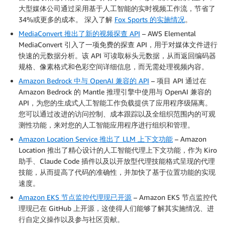
大型媒体公司通过采用基于人工智能的实时视频工作流，节省了
34%或更多的成本。 深入了解
Fox Sports 的实施情况
。
MediaConvert 推出了新的视频探查 API
– AWS Elemental
MediaConvert 引入了一项免费的探查 API，用于对媒体文件进行
快速的元数据分析。该 API 可读取标头元数据，从而返回编码器
规格、像素格式和色彩空间详细信息，而无需处理视频内容。
Amazon Bedrock 中与 OpenAI 兼容的 API
– 项目 API 通过在
Amazon Bedrock 的 Mantle 推理引擎中使用与 OpenAI 兼容的
API，为您的生成式人工智能工作负载提供了应用程序级隔离。
您可以通过改进的访问控制、成本跟踪以及全组织范围内的可观
测性功能，来对您的人工智能应用程序进行组织和管理。
Amazon Location Service 推出了 LLM 上下文功能
– Amazon
Location 推出了精心设计的人工智能代理上下文功能，作为 Kiro
助手、Claude Code 插件以及以开放型代理技能格式呈现的代理
技能，从而提高了代码的准确性，并加快了基于位置功能的实现
速度。
Amazon EKS 节点监控代理现已开源
– Amazon EKS 节点监控代
理现已在 GitHub 上开源，这使得人们能够了解其实施情况、进
行自定义操作以及参与社区贡献。