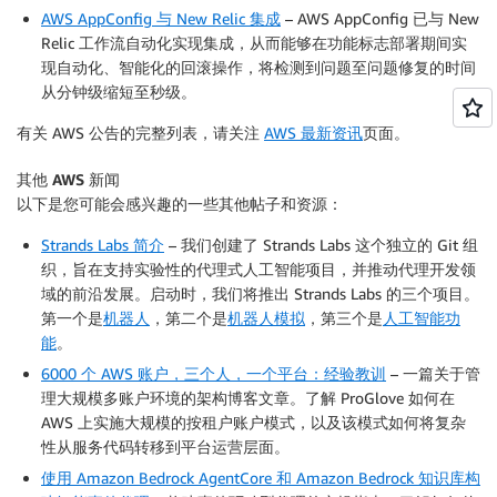
AWS AppConfig 与 New Relic 集成
– AWS AppConfig 已与 New
Relic 工作流自动化实现集成，从而能够在功能标志部署期间实
现自动化、智能化的回滚操作，将检测到问题至问题修复的时间
从分钟级缩短至秒级。
有关 AWS 公告的完整列表，请关注
AWS 最新资讯
页面。
其他 AWS 新闻
以下是您可能会感兴趣的一些其他帖子和资源：
Strands Labs 简介
– 我们创建了 Strands Labs 这个独立的 Git 组
织，旨在支持实验性的代理式人工智能项目，并推动代理开发领
域的前沿发展。启动时，我们将推出 Strands Labs 的三个项目。
第一个是
机器人
，第二个是
机器人模拟
，第三个是
人工智能功
能
。
6000 个 AWS 账户，三个人，一个平台：经验教训
– 一篇关于管
理大规模多账户环境的架构博客文章。了解 ProGlove 如何在
AWS 上实施大规模的按租户账户模式，以及该模式如何将复杂
性从服务代码转移到平台运营层面。
使用 Amazon Bedrock AgentCore 和 Amazon Bedrock 知识库构