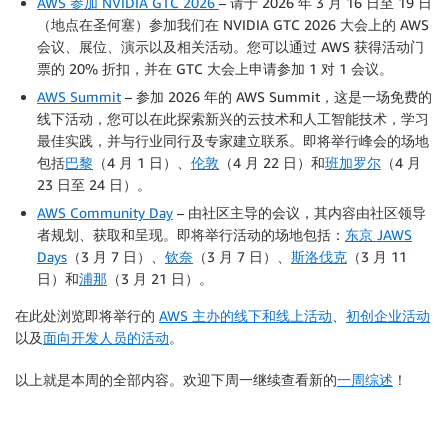
AWS 参加 NVIDIA GTC 2026
– 请于 2026 年 3 月 16 日至 19 日
（地点在圣何塞）参加我们在 NVIDIA GTC 2026 大会上的 AWS
会议、展位、演示以及相关活动。您可以通过 AWS 获得活动门
票的 20% 折扣，并在 GTC 大会上申请参加 1 对 1 会议。
AWS Summit
– 参加 2026 年的 AWS Summit，这是一场免费的
线下活动，您可以在此探索新兴的云技术和人工智能技术，学习
最佳实践，并与行业同行及专家建立联系。即将举行峰会的场地
包括
巴黎
（4 月 1 日）、
伦敦
（4 月 22 日）和
班加罗尔
（4 月
23 日至 24 日）。
AWS Community Day
– 由社区主导的会议，其内容由社区领导
者规划、获取和呈现。即将举行活动的场地包括：
东京 JAWS
Days
（3 月 7 日）、
钦奈
（3 月 7 日）、
斯洛伐克
（3 月 11
日）和
浦那
（3 月 21 日）。
在此处浏览即将举行的
AWS 主办的线下和线上活动
、
初创企业活动
以及
面向开发人员的活动
。
以上就是本周的全部内容。欢迎下周一继续查看新的
一周综述
！