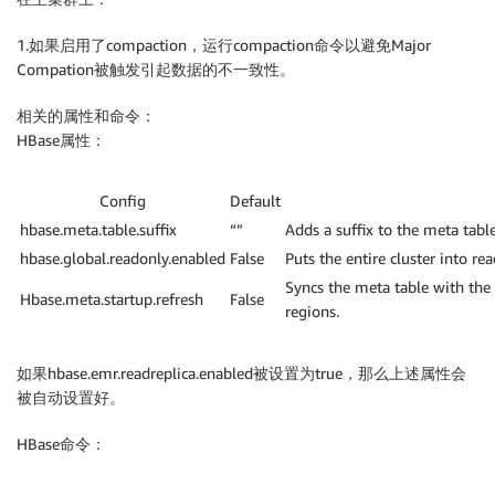
1.如果启用了compaction，运行compaction命令以避免Major
Compation被触发引起数据的不一致性。
相关的属性和命令：
HBase属性：
Config
Default
hbase.meta.table.suffix
“”
Adds a suffix to the meta tabl
hbase.global.readonly.enabled
False
Puts the entire cluster into r
Syncs the meta table with the 
Hbase.meta.startup.refresh
False
regions.
如果hbase.emr.readreplica.enabled被设置为true，那么上述属性会
被自动设置好。
HBase命令：