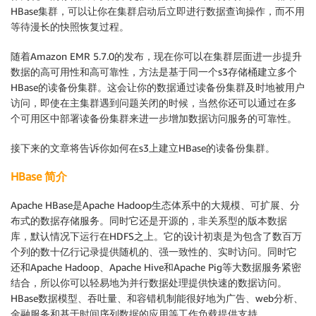
HBase集群，可以让你在集群启动后立即进行数据查询操作，而不用
等待漫长的快照恢复过程。
随着Amazon EMR 5.7.0的发布，现在你可以在集群层面进一步提升
数据的高可用性和高可靠性，方法是基于同一个s3存储桶建立多个
HBase的读备份集群。这会让你的数据通过读备份集群及时地被用户
访问，即使在主集群遇到问题关闭的时候，当然你还可以通过在多
个可用区中部署读备份集群来进一步增加数据访问服务的可靠性。
接下来的文章将告诉你如何在s3上建立HBase的读备份集群。
HBase 简介
Apache HBase是Apache Hadoop生态体系中的大规模、可扩展、分
布式的数据存储服务。同时它还是开源的，非关系型的版本数据
库，默认情况下运行在HDFS之上。它的设计初衷是为包含了数百万
个列的数十亿行记录提供随机的、强一致性的、实时访问。同时它
还和Apache Hadoop、Apache Hive和Apache Pig等大数据服务紧密
结合，所以你可以轻易地为并行数据处理提供快速的数据访问。
HBase数据模型、吞吐量、和容错机制能很好地为广告、web分析、
金融服务和基于时间序列数据的应用等工作负载提供支持。