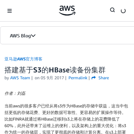
Skip to Main Content
AWS Blog
首页
亚马逊AWS官方博客
搭建基于S3的HBase读备份集群
版本
by
AWS Team
on
05 9月 2017
Permalink
Share
作者：刘磊
当前aws的很多客户已经从将s3作为HBase的存储中获益，这当中包
括更低的存储花费、更好的数据可靠性、更容易的扩展操作等待。
比如FINRA就通过将HBase迁移到s3上将在存储上的花费降低了
60%，此外还带来了运维上的便利，以及架构上的重大优化：将s3
作为统一的存储层，实现了更彻底的存储和计算分离。在s3上部署