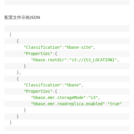
配置文件示例JSON
[
{
"Classification"
:
"hbase-site"
,
"Properties"
:
{
"hbase.rootdir"
:
"s3://{S3_LOCATION}"
,
}
}
,
{
"Classification"
:
"hbase"
,
"Properties"
:
{
"hbase.emr.storageMode"
:
"s3"
,
"hbase.emr.readreplica.enabled"
:
"true"
}
}
]