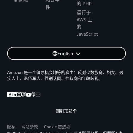
新闻稿
和公平
的 PHP
性
运行于
AWS 上
的
JavaScript
English
Amazon 是一个倡导机会均等的雇主：反对少数族裔、妇女、残
疾人士、退伍军人、性别认同、性取向和年龄歧视。
回到顶部
隐私
网站条款
Cookie 首选项