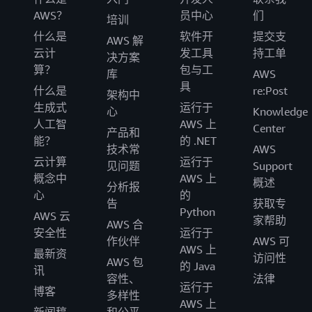
AWS？
员中心
们
培训
什么是
软件开
提交支
AWS 解
云计
发工具
持工单
决方案
算？
包与工
库
AWS
具
什么是
re:Post
架构中
生成式
运行于
心
Knowledge
人工智
AWS 上
Center
产品和
能？
的 .NET
技术常
AWS
云计算
运行于
见问题
Support
概念中
AWS 上
概述
分析报
心
的
告
获取专
Python
AWS 云
家帮助
AWS 合
安全性
运行于
作伙伴
AWS 可
AWS 上
最新资
访问性
AWS 包
的 Java
讯
容性、
法律
运行于
博客
多样性
AWS 上