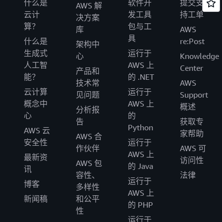
什么是
软件开
提交支
AWS 解
云计
发工具
持工单
决方案
算？
包与工
库
AWS
具
什么是
re:Post
架构中
生成式
运行于
心
Knowledge
人工智
AWS 上
Center
产品和
能？
的 .NET
技术常
AWS
云计算
运行于
见问题
Support
概念中
AWS 上
概述
分析报
心
的
告
获取专
Python
AWS 云
家帮助
AWS 合
安全性
运行于
作伙伴
AWS 可
AWS 上
最新资
访问性
AWS 包
的 Java
讯
容性、
法律
运行于
博客
多样性
AWS 上
新闻稿
和公平
的 PHP
性
运行于