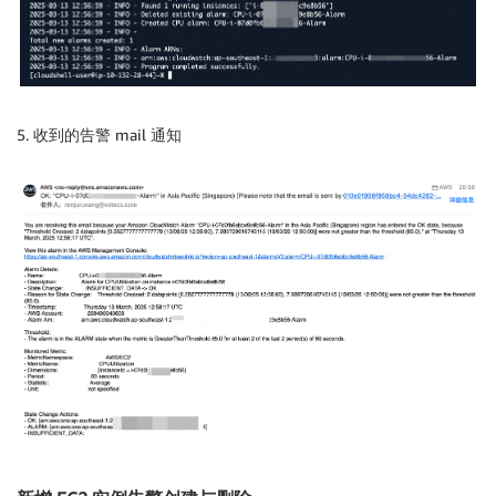
        logger
.
info
(
f"\nTotal new alarms created: 
{
t
        logger
.
info
(
"Alarm ARNs:"
)
for
 arn 
in
 created_alarms
:
            logger
.
info
(
arn
)
        logger
.
info
(
"Program completed successfully.
5. 收到的告警 mail 通知
except
 Exception 
as
 e
:
        logger
.
error
(
f"An unexpected error occurred:
if
 __name__ 
==
"__main__"
:
    main
(
)