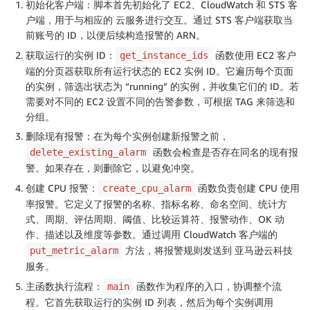
初始化客户端：脚本首先初始化了 EC2、CloudWatch 和 STS 客
TAG_VALUE 
=
None
户端，用于与相应的 云服务进行交互。通过 STS 客户端获取当
# 下述示例表示具备 Monitor=yes 的Tag-Key Pair的EC2实例将
前账号的 ID，以便后续构造报警的 ARN。
#TAG_KEY = "Monitor" 
获取运行的实例 ID：
函数使用 EC2 客户
get_instance_ids
#TAG_VALUE = "yes"
端的分页器获取所有运行状态的 EC2 实例 ID。它遍历每个页面
ec2_client 
=
 boto3
.
client
(
"ec2"
,
 region_name
=
AWS_REG
的实例，筛选出状态为 “running” 的实例，并收集它们的 ID。若
cw_client 
=
 boto3
.
client
(
"cloudwatch"
,
 region_name
=
A
需要对不同的 EC2 设置不同的告警参数，可根据 TAG 来筛选和
sts_client 
=
 boto3
.
client
(
"sts"
)
分组。
删除现有报警：在为每个实例创建新报警之前，
# 获取账号ID并缓存
函数会检查是否存在同名的现有报
delete_existing_alarm
account_id 
=
 sts_client
.
get_caller_identity
(
)
[
"Accou
警。如果存在，则删除它，以避免冲突。
def
get_instance_ids
(
)
:
创建 CPU 报警：
函数负责创建 CPU 使用
create_cpu_alarm
"""

率报警。它定义了报警的名称、指标名称、命名空间、统计方
    获取所有运行的EC2实例ID，并根据TAG进行筛选

式、周期、评估周期、阈值、比较运算符、报警动作、OK 动
    """
作、描述以及维度等参数。通过调用 CloudWatch 客户端的
    paginator 
=
 ec2_client
.
get_paginator
(
"describe_i
方法，将报警规则发送到 亚马逊云科技
put_metric_alarm
    instance_ids 
=
[
]
服务。
try
:
主函数执行流程：
函数作为程序的入口，协调整个流
main
for
 page 
in
 paginator
.
paginate
(
)
:
程。它首先获取运行的实例 ID 列表，然后为每个实例调用
for
 reservation 
in
 page
.
get
(
"Reservation