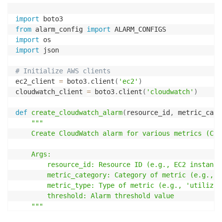
import
from
 alarm_config 
import
import
import
 json

# Initialize AWS clients
ec2_client 
=
 boto3
.
client
(
'ec2'
)
cloudwatch_client 
=
 boto3
.
client
(
'cloudwatch'
)
def
create_cloudwatch_alarm
(
resource_id
,
 metric_cate
"""

    Create CloudWatch alarm for various metrics (CPU
    Args:

        resource_id: Resource ID (e.g., EC2 instance 
        metric_category: Category of metric (e.g., '
        metric_type: Type of metric (e.g., 'utilizat
        threshold: Alarm threshold value

    """
try
: