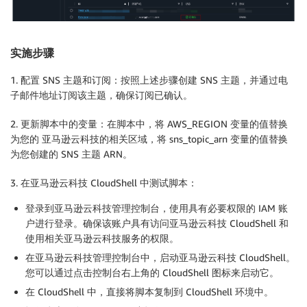
    alarm_name 
=
f"CPU-
{
instance_id
}
-Alarm"
try
:
        delete_existing_alarm
(
alarm_name
)
实施步骤
        cw_client
.
put_metric_alarm
(
            AlarmName
=
alarm_name
,
1. 配置 SNS 主题和订阅：按照上述步骤创建 SNS 主题，并通过电
            MetricName
=
"CPUUtilization"
,
子邮件地址订阅该主题，确保订阅已确认。
            Namespace
=
"AWS/EC2"
,
            Statistic
=
"Average"
,
2. 更新脚本中的变量：在脚本中，将 AWS_REGION 变量的值替换
            Period
=
60
,
为您的 亚马逊云科技的相关区域，将 sns_topic_arn 变量的值替换
            EvaluationPeriods
=
2
,
为您创建的 SNS 主题 ARN。
            Threshold
=
85.0
,
            ComparisonOperator
=
"GreaterThanThreshold
3. 在亚马逊云科技 CloudShell 中测试脚本：
            AlarmActions
=
[
sns_topic_arn
]
,
            OKActions
=
[
sns_topic_arn
]
,
登录到亚马逊云科技管理控制台，使用具有必要权限的 IAM 账
            AlarmDescription
=
f"Alarm for CPUUtilizat
户进行登录。确保该账户具有访问亚马逊云科技 CloudShell 和
            Dimensions
=
[
{
"Name"
:
"InstanceId"
,
"Valu
使用相关亚马逊云科技服务的权限。
)
在亚马逊云科技管理控制台中，启动亚马逊云科技 CloudShell。
        logger
.
info
(
f"Created CPU alarm: 
{
alarm_name
您可以通过点击控制台右上角的 CloudShell 图标来启动它。
        alarm_arn 
=
f"arn:aws:cloudwatch:
{
AWS_REGION
在 CloudShell 中，直接将脚本复制到 CloudShell 环境中。
        created_alarms
.
append
(
alarm_arn
)