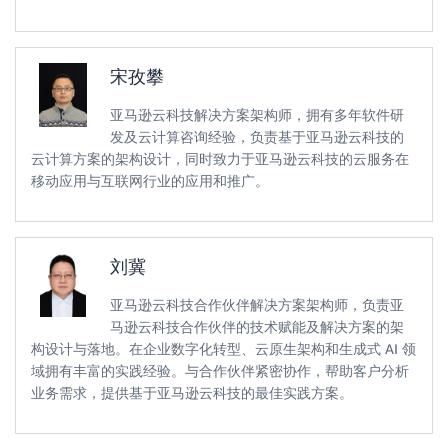
except
 Exception 
as
 e
:
print
(
f"Error deleting alarms: 
{
str
(
e
)
}
"
return
{
宋孜攀
'statusCode'
:
200
,
'body'
:
 json
.
dumps
(
'Successfully processed E
亚马逊云科技解决方案架构师，拥有多年软件研
}
发及云计算咨询经验，负责基于亚马逊云科技的
云计算方案的架构设计，同时致力于亚马逊云科技的云服务在
移动应用与互联网行业的应用和推广。
刘冀
亚马逊云科技合作伙伴解决方案架构师，负责亚
马逊云科技合作伙伴的技术赋能及解决方案的架
构设计与落地。在企业数字化转型、云原生架构和生成式 AI 领
域拥有丰富的实践经验。与合作伙伴紧密协作，帮助客户分析
业务需求，提供基于亚马逊云科技的最佳实践方案。