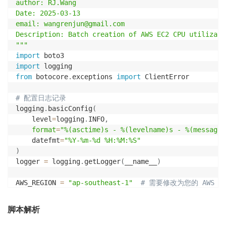
author: RJ.Wang

Date: 2025-03-13

email: wangrenjun@gmail.com

Description: Batch creation of AWS EC2 CPU utilizati
"""
import
import
from
 botocore
.
exceptions 
import
 ClientError

# 配置日志记录
logging
.
basicConfig
(
    level
=
logging
.
INFO
,
format
=
"%(asctime)s - %(levelname)s - %(message)
    datefmt
=
"%Y-%m-%d %H:%M:%S"
)
logger 
=
 logging
.
getLogger
(
__name__
)
AWS_REGION 
=
"ap-southeast-1"
# 需要修改为您的 AWS 
sns_topic_arn 
=
"arn:aws:sns:xxxxxx:xxxxxx:xxxxxx"
脚本解析
# 若要对不同的EC2配置不同的告警参数，可根据TAG 来筛选和分组，K
TAG_KEY 
=
None