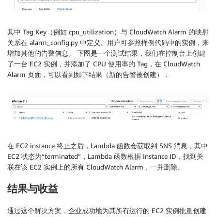
if
 state 
==
'running'
:
}
# Get instance tags
}
        response 
=
 ec2_client
.
describe_tags
(
}
其中 Tag Key（例如 cpu_utilization）与 CloudWatch Alarm 的映射
            Filters
=
[
关系在 alarm_config.py 中定义。用户可参照样例代码中的实例，来
{
增加其他的告警信息。 下图是一个测试结果，我们在控制台上创建
'Name'
:
'resource-id'
,
了一台 EC2 实例，并添加了 CPU 使用率的 Tag，在 CloudWatch
'Values'
:
[
instance_id
]
Alarm 页面，可以看到如下结果（新的告警被创建）：
}
]
)
for
 tag 
in
 response
[
'Tags'
]
:
            key 
=
 tag
[
'Key'
]
            value 
=
 tag
[
'Value'
]
在 EC2 instance 终止之后，Lambda 函数会获取到 SNS 消息，其中
EC2 状态为“terminated”，Lambda 函数根据 Instance ID，找到关
if
 key 
==
'cpu_utilization'
:
联在该 EC2 实例上的所有 CloudWatch Alarm，一并删除。
try
:
                    create_cloudwatch_alarm
(
instance
结果与收益
except
 ValueError
:
print
(
f"Invalid CPU threshold va
通过这个解决方案，企业成功地为其所有运行的 EC2 实例批量创建