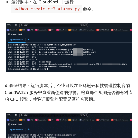
运行脚本：在 CloudShell 中运行
except
 ClientError 
as
 e
:
命令。
python create_ec2_alarms.py
        logger
.
error
(
f"Error creating alarm for inst
def
main
(
)
:
"""

    主函数，执行整个流程

    """
try
:
        logger
.
info
(
"Starting program..."
)
        instance_ids 
=
 get_instance_ids
(
)
if
not
 instance_ids
:
            logger
.
info
(
"No running instances found 
return
4. 验证结果：运行脚本后，企业可以在亚马逊云科技管理控制台的
CloudWatch 服务中查看新创建的报警。检查每个实例是否都有对应
        logger
.
info
(
f"Found 
{
len
(
instance_ids
)
}
 runn
的 CPU 报警，并验证报警的配置是否符合预期。
        created_alarms 
=
[
]
for
 instance_id 
in
 instance_ids
:
            create_cpu_alarm
(
instance_id
,
 created_al
        total_alarms 
=
len
(
created_alarms
)