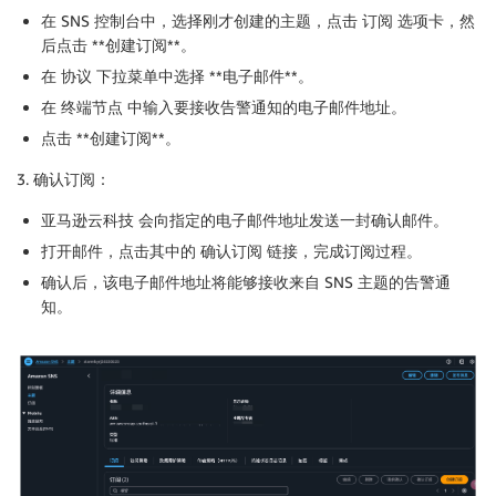
except
 Exception 
as
 e
:
在 SNS 控制台中，选择刚才创建的主题，点击 订阅 选项卡，然
        logger
.
error
(
f"Unexpected error getting inst
后点击 **创建订阅**。
return
 instance_ids

在 协议 下拉菜单中选择 **电子邮件**。
def
delete_existing_alarm
(
alarm_name
)
:
在 终端节点 中输入要接收告警通知的电子邮件地址。
"""

点击 **创建订阅**。
    删除已存在的同名报警

    """
3. 确认订阅：
try
:
        response 
=
 cw_client
.
describe_alarms
(
AlarmNa
亚马逊云科技 会向指定的电子邮件地址发送一封确认邮件。
if
 response
.
get
(
"MetricAlarms"
)
:
打开邮件，点击其中的 确认订阅 链接，完成订阅过程。
            cw_client
.
delete_alarms
(
AlarmNames
=
[
alar
确认后，该电子邮件地址将能够接收来自 SNS 主题的告警通
            logger
.
info
(
f"Deleted existing alarm: 
{
a
知。
else
:
            logger
.
info
(
f"No existing alarm found: 
{
except
 ClientError 
as
 e
:
        logger
.
error
(
f"Error deleting alarm 
{
alarm_n
def
create_cpu_alarm
(
instance_id
,
 created_alarms
)
:
"""

    为指定实例创建CPU使用率报警

    """