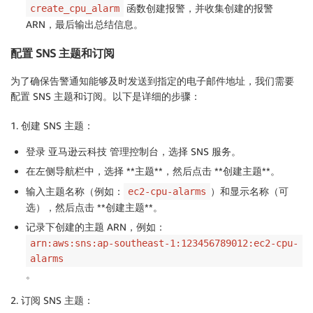
函数创建报警，并收集创建的报警
for
 instance 
in
 reservation
.
get
(
"Ins
create_cpu_alarm
                    instance_id 
=
 instance
.
get
(
"Inst
ARN，最后输出总结信息。
                    state 
=
 instance
.
get
(
"State"
,
{
}
配置 SNS 主题和订阅
                    tags 
=
 instance
.
get
(
"Tags"
,
[
]
)
为了确保告警通知能够及时发送到指定的电子邮件地址，我们需要
# 检查实例是否符合TAG筛选条件
配置 SNS 主题和订阅。以下是详细的步骤：
                    tag_match 
=
True
if
 TAG_KEY 
and
 TAG_VALUE
:
1. 创建 SNS 主题：
                        tag_match 
=
False
for
 tag 
in
 tags
:
登录 亚马逊云科技 管理控制台，选择 SNS 服务。
if
 tag
.
get
(
"Key"
)
==
 TAG
                                tag_match 
=
True
在左侧导航栏中，选择 **主题**，然后点击 **创建主题**。
break
输入主题名称（例如：
）和显示名称（可
ec2-cpu-alarms
选），然后点击 **创建主题**。
if
 state 
==
"running"
and
 tag_ma
记录下创建的主题 ARN，例如：
                        instance_ids
.
append
(
instance
                        logger
.
debug
(
f"Found running
arn:aws:sns:ap-southeast-1:123456789012:ec2-cpu-
else
:
alarms
                        logger
.
debug
(
f"Skipping inst
。
except
 ClientError 
as
 e
:
2. 订阅 SNS 主题：
        logger
.
error
(
f"Error getting instance IDs: 
{