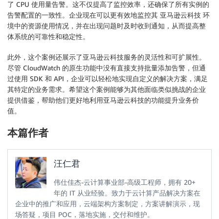
了 CPU 使用量告警。这不仅提高了监控效率，还确保了所有实例的
if
 key 
==
'cpu_credit_balance'
:
告警配置的一致性。企业现在可以更有效地监控其 亚马逊云科技 环
try
:
境中的资源使用情况，并在出现问题时及时收到通知，从而提高整
                    create_cloudwatch_alarm
(
instance
except
 ValueError
:
体系统的可靠性和稳定性。
print
(
f"Invalid CPU credit balan
此外，这个案例还展示了亚马逊云科技服务的灵活性和可扩展性。
elif
 state 
==
'terminated'
:
尽管 CloudWatch 的原生功能中没有直接支持批量添加告警，但通
# Delete all alarms for the instance
过使用 SDK 和 API，企业可以轻松地实现自定义的解决方案，满足
try
:
其特定的业务需求。希望这个案例能够为其他面临类似挑战的企业
# List all alarms for the instance
提供借鉴，帮助他们更好地利用亚马逊云科技的功能提升业务价
            response 
=
 cloudwatch_client
.
describe_al
值。
for
 alarm 
in
 response
[
'MetricAlarms'
]
:
# Check if alarm belongs to this ins
本篇作者
if
 alarm
[
'Dimensions'
]
and
 \

                   alarm
[
'Dimensions'
]
[
0
]
[
'Name'
]
==
                   alarm
[
'Dimensions'
]
[
0
]
[
'Value'
]
=
汪仁君
# Delete the alarm
                    cloudwatch_client
.
delete_alarms
(
伟仕佳杰-云计算事业部-高级工程师，拥有 20+
                        AlarmNames
=
[
alarm
[
'AlarmName
年的 IT 从业经验。致力于云计算产品解决方案在
)
企业中的推广和应用，云端架构方案制定，方案讲解演示，现
print
(
f"Deleted alarm: 
{
alarm
[
'A
场答疑，项目 POC，落地实施，交付和维护。