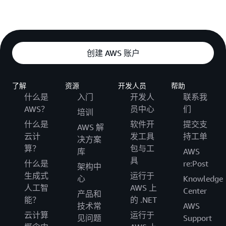
创建 AWS 账户
了解
资源
开发人员
帮助
什么是
入门
开发人
联系我
AWS？
员中心
们
培训
什么是
软件开
提交支
AWS 解
云计
发工具
持工单
决方案
算？
包与工
库
AWS
具
什么是
re:Post
架构中
生成式
运行于
心
Knowledge
人工智
AWS 上
Center
产品和
能？
的 .NET
技术常
AWS
云计算
运行于
见问题
Support