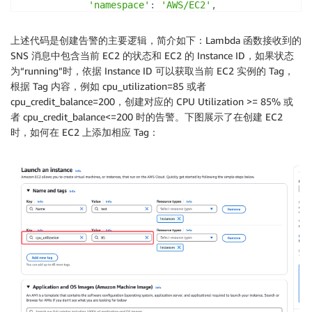
            Dimensions
=
[
'namespace'
:
'AWS/EC2'
,
{
'comparison'
:
'LessThanThreshold'
,
'Name'
:
 config
[
"dimensions_key"
]
'description'
:
'{resource_id}: CPU credi
上述代码是创建告警的主要逻辑，简介如下：Lambda 函数接收到的
'Value'
:
 resource_id

'dimensions_key'
:
'InstanceId'
SNS 消息中包含当前 EC2 的状态和 EC2 的 Instance ID，如果状态
}
}
为“running”时，依据 Instance ID 可以获取当前 EC2 实例的 Tag，
]
}
,
根据 Tag 内容，例如 cpu_utilization=85 或者
)
'network'
:
{
cpu_credit_balance=200，创建对应的 CPU Utilization >= 85% 或
except
 ValueError 
as
 e
:
'in_bytes'
:
{
者 cpu_credit_balance<=200 时的告警。下图展示了在创建 EC2
print
(
f"Invalid configuration: 
{
str
(
e
)
}
"
)
'name'
:
'Network-In'
,
时，如何在 EC2 上添加相应 Tag：
'metric'
:
'NetworkIn'
,
def
lambda_handler
(
event
,
 context
)
:
'namespace'
:
'AWS/EC2'
,
# Parse the EventBridge event
'comparison'
:
'GreaterThanThreshold'
,
print
(
f"Received event: 
{
json
.
dumps
(
event
)
}
"
)
'description'
:
'{resource_id}: Network i
'dimensions_key'
:
'InstanceId'
# Extract instance details from the event
}
,
    sns_message 
=
 event
[
'Records'
]
[
0
]
[
'Sns'
]
[
'Messag
'out_bytes'
:
{
    message_data 
=
 json
.
loads
(
sns_message
)
'name'
:
'Network-Out'
,
'metric'
:
'NetworkOut'
,
# Extract the instance ID and state
'namespace'
:
'AWS/EC2'
,
    instance_id 
=
 message_data
[
'detail'
]
[
'instance-i
'comparison'
:
'GreaterThanThreshold'
,
    state 
=
 message_data
[
'detail'
]
[
'state'
]
'description'
:
'{resource_id}: Network o
'dimensions_key'
:
'InstanceId'