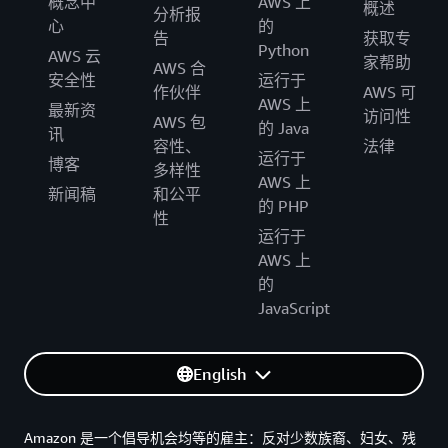
概念中
AWS 上
概述
分析报
心
的
告
获取专
Python
AWS 云
家帮助
AWS 合
安全性
运行于
作伙伴
AWS 可
AWS 上
最新资
访问性
AWS 包
的 Java
讯
容性、
法律
运行于
博客
多样性
AWS 上
新闻稿
和公平
的 PHP
性
运行于
AWS 上
的
JavaScript
English
Amazon 是一个倡导机会均等的雇主：反对少数族裔、妇女、残