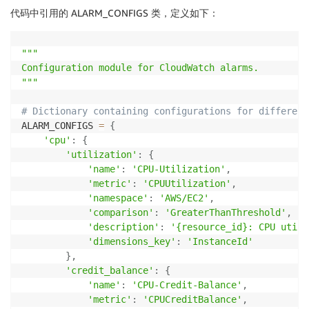
if
 metric_category 
not
in
 ALARM_CONFIGS
:
代码中引用的 ALARM_CONFIGS 类，定义如下：
raise
 ValueError
(
f"Invalid metric catego
        category_config 
=
 ALARM_CONFIGS
[
metric_categ
"""

if
 metric_type 
not
in
 category_config
:
Configuration module for CloudWatch alarms.

raise
 ValueError
(
f"Invalid metric type: 
"""
        config 
=
 category_config
[
metric_type
]
# Dictionary containing configurations for different
        description 
=
 config
[
'description'
]
.
format
(
r
ALARM_CONFIGS 
=
{
'cpu'
:
{
        cloudwatch_client
.
put_metric_alarm
(
'utilization'
:
{
            AlarmName
=
f'
{
resource_id
}
-
{
config
[
"name"
'name'
:
'CPU-Utilization'
,
            ComparisonOperator
=
config
[
"comparison"
]
,
'metric'
:
'CPUUtilization'
,
            EvaluationPeriods
=
1
,
'namespace'
:
'AWS/EC2'
,
            MetricName
=
config
[
"metric"
]
,
'comparison'
:
'GreaterThanThreshold'
,
            Namespace
=
config
[
"namespace"
]
,
'description'
:
'{resource_id}: CPU utili
            Period
=
300
,
# 5 minutes
'dimensions_key'
:
'InstanceId'
            Statistic
=
'Average'
,
}
,
            Threshold
=
threshold
,
'credit_balance'
:
{
            ActionsEnabled
=
True
,
'name'
:
'CPU-Credit-Balance'
,
            AlarmDescription
=
description
,
'metric'
:
'CPUCreditBalance'
,