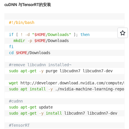
cuDNN 与TensorRT的安装
#!/bin/bash
if
[
!
-d
"
$HOME
/Downloads"
]
;
then
mkdir
-p
$HOME
fi
cd
$HOME
/Downloads

#remove libcudnn installed¬
sudo
apt-get
-y
 purge libcudnn7 libcudnn7-dev

wget
 http://developer.download.nvidia.com/compute/ma
sudo
apt
install
-y
 ./nvidia-machine-learning-repo-u
#cudnn
sudo
apt-get
sudo
apt-get
-y
install
 libcudnn7 libcudnn7-dev

#TensorRT