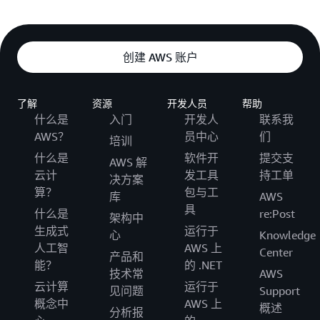
创建 AWS 账户
了解
资源
开发人员
帮助
什么是
入门
开发人
联系我
AWS？
员中心
们
培训
什么是
软件开
提交支
AWS 解
云计
发工具
持工单
决方案
算？
包与工
库
AWS
具
什么是
re:Post
架构中
生成式
运行于
心
Knowledge
人工智
AWS 上
Center
产品和
能？
的 .NET
技术常
AWS
云计算
运行于
见问题
Support
概念中
AWS 上
概述
分析报