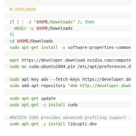
#!/bin/bash
if
[
!
-d
"
$HOME
/Downloads"
]
;
then
mkdir
-p
$HOME
fi
cd
$HOME
sudo
apt-get
install
-y
 software-properties-common

wget
 https://developer.download.nvidia.com/compute/c
sudo
mv
 cuda-ubuntu1804.pin /etc/apt/preferences.d/c
sudo
sudo
 add-apt-repository 
"deb http://developer.downlo
sudo
apt-get
sudo
apt-get
-y
install
 cuda

#NVIDIA CUDA provides advanced profiling support
sudo
apt-get
-y
install
 libcupti-dev
