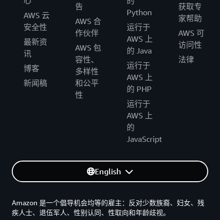
心
的
告
获取专
Python
AWS 云
家帮助
AWS 合
安全性
运行于
作伙伴
AWS 可
AWS 上
最新资
访问性
AWS 包
的 Java
讯
容性、
法律
运行于
博客
多样性
AWS 上
新闻稿
和公平
的 PHP
性
运行于
AWS 上
的
JavaScript
English
Amazon 是一个倡导机会均等的雇主：反对少数族裔、妇女、残
疾人士、退伍军人、性别认同、性取向和年龄歧视。