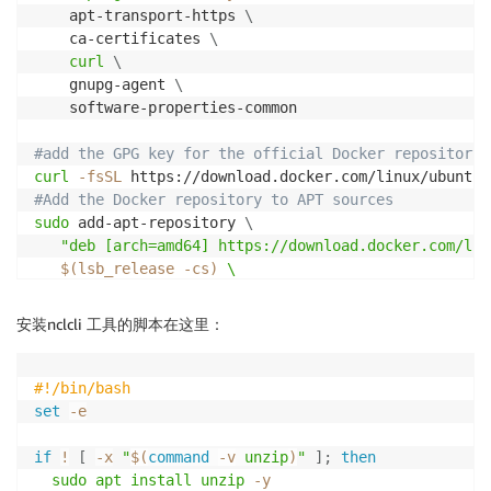
    apt-transport-https 
\
    ca-certificates 
\
curl
\
    gnupg-agent 
\
    software-properties-common

#add the GPG key for the official Docker repository
curl
-fsSL
 https://download.docker.com/linux/ubuntu/
#Add the Docker repository to APT sources
sudo
 add-apt-repository 
\
"deb [arch=amd64] https://download.docker.com/lin
$(
lsb_release 
-cs
)
 \

   stable"
安装nclcli 工具的脚本在这里：
sudo
apt
sudo
apt-get
-y
install
 docker-ce docker-ce-cli cont
#!/bin/bash
# Uninstall Docker Engine
set
-e
#sudo apt-get purge docker-ce
#sudo rm -rf /var/lib/docker
if
!
[
-x
"
$(
command
-v
unzip
)
"
]
;
then
sudo
apt
install
unzip
-y