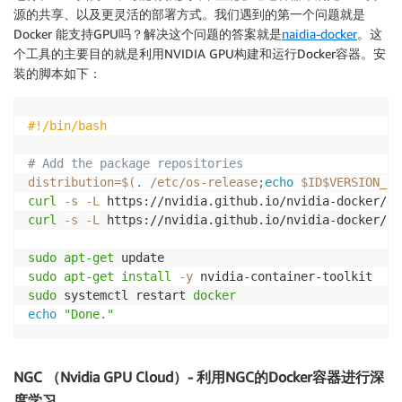
源的共享、以及更灵活的部署方式。我们遇到的第一个问题就是
Docker 能支持GPU吗？解决这个问题的答案就是
naidia-docker
。这
个工具的主要目的就是利用NVIDIA GPU构建和运行Docker容器。安
装的脚本如下：
#!/bin/bash
# Add the package repositories
distribution
=
$(
.
 /etc/os-release
;
echo
 $ID$VERSION_ID
curl
-s
-L
 https://nvidia.github.io/nvidia-docker/gp
curl
-s
-L
 https://nvidia.github.io/nvidia-docker/
$d
sudo
apt-get
sudo
apt-get
install
-y
sudo
 systemctl restart 
docker
echo
"Done."
NGC （Nvidia GPU Cloud）- 利用NGC的Docker容器进行深
度学习