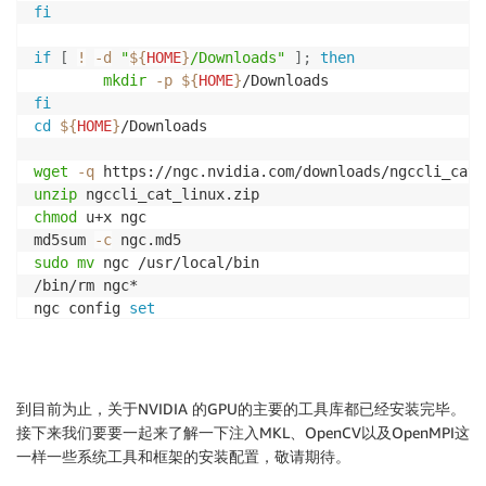
#Executing the Docker Command Without Sudo
fi
sudo
usermod
-aG
docker
${
USER
}
docker
--version
if
[
!
-d
"
${
HOME
}
/Downloads"
]
;
then
echo
"Done."
mkdir
-p
${
HOME
}
fi
cd
${
HOME
}
/Downloads

wget
-q
unzip
chmod
 u+x ngc

md5sum 
-c
sudo
mv
 ngc /usr/local/bin

/bin/rm ngc*

ngc config 
set
echo
"Down."
到目前为止，关于NVIDIA 的GPU的主要的工具库都已经安装完毕。
接下来我们要要一起来了解一下注入MKL、OpenCV以及OpenMPI这
一样一些系统工具和框架的安装配置，敬请期待。