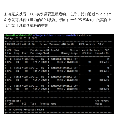
cat
<<
EOT
>>
$HOME
/.bashrc
#Nvidia cuda toolkit

安装完成以后，EC2实例需要重新启动。之后，我们通过nvidia-smi
LD_LIBRARY_PATH=
${LD_LIBRARY_PATH}
:/usr/local/cuda/l
命令就可以看到当前的GPU状况。例如在一台P3 8Xlarge 的实例上
export PATH=\
$PATH
:/usr/local/cuda/bin

我们就可以看到这样的结果
EOT
sudo
 ldconfig

echo
"Reboot required."
echo
"Done."