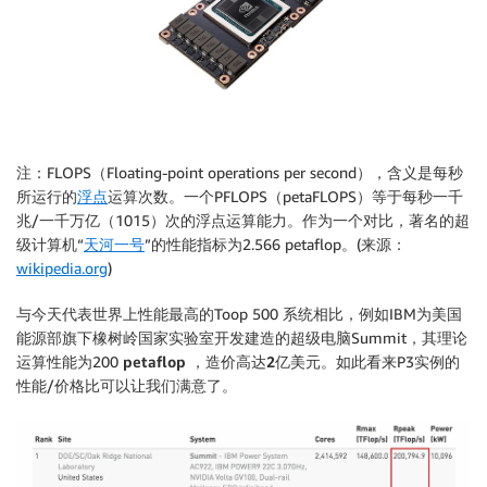
注：FLOPS（Floating-point operations per second），含义是每秒
所运行的
浮点
运算次数。一个PFLOPS（petaFLOPS）等于每秒一千
兆/一千万亿（1015）次的浮点运算能力。作为一个对比，著名的超
级计算机“
天河一号
”的性能指标为2.566 petaflop。(来源：
wikipedia.org
)
与今天代表世界上性能最高的Toop 500 系统相比，例如IBM为美国
能源部旗下橡树岭国家实验室开发建造的超级电脑Summit，其理论
运算性能为200
petaflop
，
造价高达
2
亿美元
。如此看来P3实例的
性能/价格比可以让我们满意了。