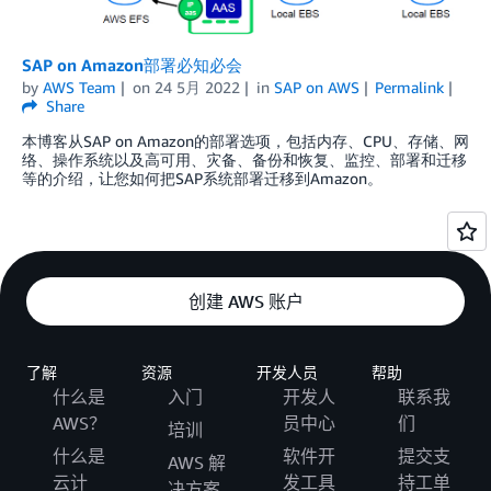
SAP on Amazon部署必知必会
by
AWS Team
on
24 5月 2022
in
SAP on AWS
Permalink
Share
本博客从SAP on Amazon的部署选项，包括内存、CPU、存储、网
络、操作系统以及高可用、灾备、备份和恢复、监控、部署和迁移
等的介绍，让您如何把SAP系统部署迁移到Amazon。
创建 AWS 账户
了解
资源
开发人员
帮助
什么是
入门
开发人
联系我
AWS？
员中心
们
培训
什么是
软件开
提交支
AWS 解
云计
发工具
持工单
决方案