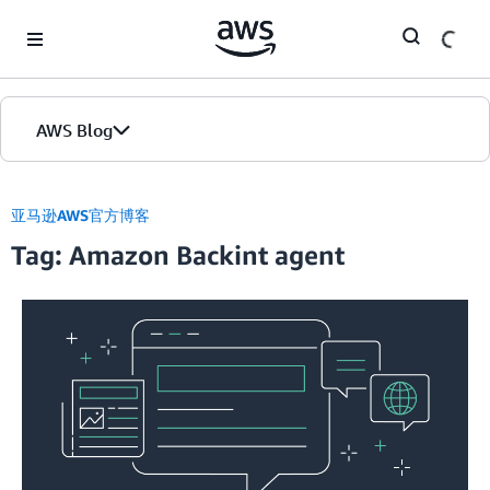
Skip to Main Content
AWS Blog
首页
亚马逊AWS官方博客
Tag: Amazon Backint agent
版本