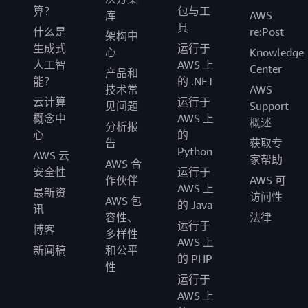
算？
包与工
库
AWS
具
什么是
re:Post
架构中
生成式
运行于
心
Knowledge
人工智
AWS 上
Center
产品和
能？
的 .NET
技术常
AWS
云计算
运行于
见问题
Support
概念中
AWS 上
概述
分析报
心
的
告
获取专
Python
AWS 云
家帮助
AWS 合
安全性
运行于
作伙伴
AWS 可
AWS 上
最新资
访问性
AWS 包
的 Java
讯
容性、
法律
运行于
博客
多样性
AWS 上
新闻稿
和公平
的 PHP
性
运行于
AWS 上