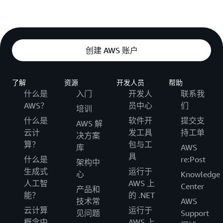
创建 AWS 账户
了解
资源
开发人员
帮助
什么是
入门
开发人
联系我
AWS？
员中心
们
培训
什么是
软件开
提交支
AWS 解
云计
发工具
持工单
决方案
算？
包与工
库
AWS
具
什么是
re:Post
架构中
生成式
运行于
心
Knowledge
人工智
AWS 上
Center
产品和
能？
的 .NET
技术常
AWS
云计算
运行于
见问题
Support
概念中
AWS 上