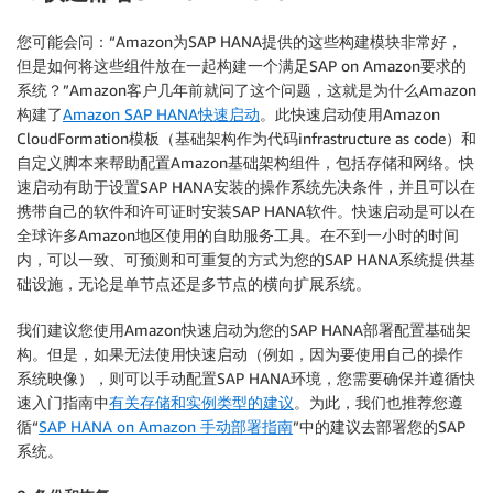
您可能会问：“Amazon为SAP HANA提供的这些构建模块非常好，
但是如何将这些组件放在一起构建一个满足SAP on Amazon要求的
系统？”Amazon客户几年前就问了这个问题，这就是为什么Amazon
构建了
Amazon SAP HANA快速启动
。此快速启动使用Amazon
CloudFormation模板（基础架构作为代码infrastructure as code）和
自定义脚本来帮助配置Amazon基础架构组件，包括存储和网络。快
速启动有助于设置SAP HANA安装的操作系统先决条件，并且可以在
携带自己的软件和许可证时安装SAP HANA软件。快速启动是可以在
全球许多Amazon地区使用的自助服务工具。在不到一小时的时间
内，可以一致、可预测和可重复的方式为您的SAP HANA系统提供基
础设施，无论是单节点还是多节点的横向扩展系统。
我们建议您使用Amazon快速启动为您的SAP HANA部署配置基础架
构。但是，如果无法使用快速启动（例如，因为要使用自己的操作
系统映像），则可以手动配置SAP HANA环境，您需要确保并遵循快
速入门指南中
有关存储和实例类型的建议
。为此，我们也推荐您遵
循“
SAP HANA on Amazon 手动部署指南
”中的建议去部署您的SAP
系统。