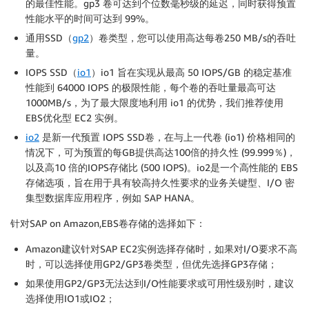
的最佳性能。gp3 卷可达到个位数毫秒级的延迟，同时获得预置
性能水平的时间可达到 99%。
通用SSD（
gp2
）卷类型，您可以使用高达每卷250 MB/s的吞吐
量。
IOPS SSD（
io1
）io1 旨在实现从最高 50 IOPS/GB 的稳定基准
性能到 64000 IOPS 的极限性能，每个卷的吞吐量最高可达
1000MB/s，为了最大限度地利用 io1 的优势，我们推荐使用
EBS优化型 EC2 实例。
io2
是新一代预置 IOPS SSD卷，在与上一代卷 (io1) 价格相同的
情况下，可为预置的每GB提供高达100倍的持久性 (99.999％)，
以及高10 倍的IOPS存储比 (500 IOPS)。io2是一个高性能的 EBS
存储选项，旨在用于具有较高持久性要求的业务关键型、I/O 密
集型数据库应用程序，例如 SAP HANA。
针对SAP on Amazon,EBS卷存储的选择如下：
Amazon建议针对SAP EC2实例选择存储时，如果对I/O要求不高
时，可以选择使用GP2/GP3卷类型，但优先选择GP3存储；
如果使用GP2/GP3无法达到I/O性能要求或可用性级别时，建议
选择使用IO1或IO2；