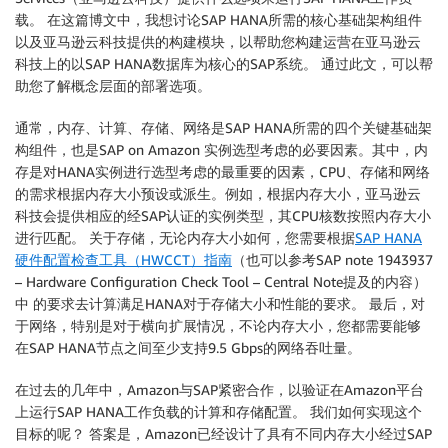
载。 在这篇博文中，我想讨论SAP HANA所需的核心基础架构组件
以及亚马逊云科技提供的构建模块，以帮助您构建运营在亚马逊云
科技上的以SAP HANA数据库为核心的SAP系统。 通过此文，可以帮
助您了解概念层面的部署选项。
通常，内存、计算、存储、网络是SAP HANA所需的四个关键基础架
构组件，也是SAP on Amazon 实例选型考虑的必要因素。其中，内
存是对HANA实例进行选型考虑的最重要的因素，CPU、存储和网络
的需求根据内存大小预设或派生。例如，根据内存大小，亚马逊云
科技会提供相应的经SAP认证的实例类型，其CPU核数按照内存大小
进行匹配。 关于存储，无论内存大小如何，您需要根据
SAP HANA
硬件配置检查工具（HWCCT）指南
（也可以参考SAP note 1943937
– Hardware Configuration Check Tool – Central Note提及的内容）
中 的要求去计算满足HANA对于存储大小和性能的要求。 最后，对
于网络，特别是对于横向扩展情况，不论内存大小，您都需要能够
在SAP HANA节点之间至少支持9.5 Gbps的网络吞吐量。
在过去的几年中，Amazon与SAP紧密合作，以验证在Amazon平台
上运行SAP HANA工作负载的计算和存储配置。 我们如何实现这个
目标的呢？ 答案是，Amazon已经设计了具有不同内存大小经过SAP