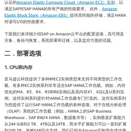
认证的
Amazon Elastic Compute Cloud（Amazon EC2）实例
，以
满足SAP对SAP HANA的所有严格的性能要求。 此外，
Amazon
Elastic Block Store（Amazon EBS）
提供高性能的存储，满足HANA
对读写I/O的性能要求。
下面我们来详细介绍SAP on Amazon云平台的配置选项，高可用及
灾备，备份与恢复，系统部署和迁移，以及监控方面的话题。
二．部署选项
1. CPU和内存
亚马逊云科技提供了多种种EC2实例类型来支持不同类型的工作负
载。有多种EC2实例系列非常适合SAP HANA工作负载。例如，内存
优化的M4、R3、R4、R5和R6实例以及高内存X1、X2以及U系列实
例。这些实例系列是针对HANA工作负载专门打造的。这些实例系列
为您提供了运行SAP HANA工作负载的各种选项。对于在线分析处理
（OLAP）系统的工作负载（例如，HANA上的SAP Business
Warehouse，SAP BW/4 HANA，数据集市等），实例垂直扩展能力
从244 GiB到2 TB、4TB以及24TB，而水平扩展能力可以一直到扩展
到100 TB，并被SAP完全支持，我们已经在Amazon实验室中成功测