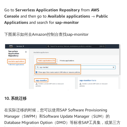
Go to
Serverless Application Repository
from
AWS
Console
and then go to
Available applications
→
Public
Applications
and search for
sap-monitor
下图展示如何去Amazon控制台查找sap-monitor
10. 系统迁移
在实际迁移的时候，您可以使用SAP Software Provisioning
Manager（SWPM）和Software Update Manager（SUM）的
Database Migration Option（DMO）等标准SAP工具集，或第三方