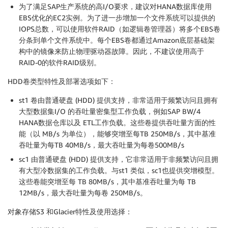
为了满足SAP生产系统的高I/O要求，建议对HANA数据库使用
EBS优化的EC2实例。为了进一步增加一个文件系统可以提供的
IOPS总数，可以使用软件RAID（如逻辑卷管理器）将多个EBS卷
分条到单个文件系统中。每个EBS卷都通过Amazon底层基础架
构中的镜像来防止物理驱动器故障。因此，不建议使用高于
RAID-0的软件RAID级别。
HDD卷类型特性及部署选项如下：
st1 卷由普通硬盘 (HDD) 提供支持，非常适用于频繁访问且拥有
大型数据集I/O 的吞吐量密集型工作负载，例如SAP BW/4
HANA数据仓库以及 ETL工作负载。这些卷提供吞吐量方面的性
能（以 MB/s 为单位），能够突增至每TB 250MB/s，其中基准
吞吐量为每TB 40MB/s，最大吞吐量为每卷500MB/s
sc1 由普通硬盘 (HDD) 提供支持，它非常适用于非频繁访问且拥
有大型冷数据集的工作负载。与st1 类似，sc1也提供突增模型。
这些卷能突增至每 TB 80MB/s，其中基准吞吐量为每 TB
12MB/s，最大吞吐量为每卷 250MB/s。
对象存储S3 和Glacier特性及使用选择：