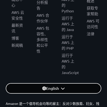
概述
分析报
心
的
告
获取专
Python
AWS 云
家帮助
AWS 合
安全性
运行于
作伙伴
AWS 可
AWS 上
最新资
访问性
AWS 包
的 Java
讯
容性、
法律
运行于
博客
多样性
AWS 上
新闻稿
和公平
的 PHP
性
运行于
AWS 上
的
JavaScript
English
Amazon 是一个倡导机会均等的雇主：反对少数族裔、妇女、残