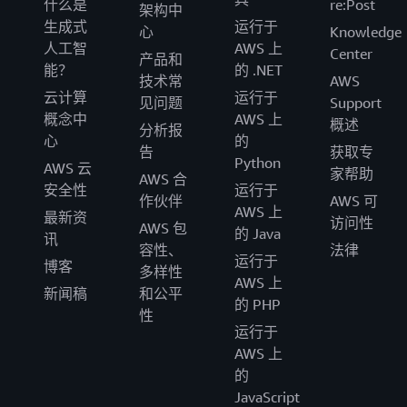
什么是
re:Post
架构中
生成式
运行于
心
Knowledge
人工智
AWS 上
Center
产品和
能？
的 .NET
技术常
AWS
云计算
运行于
见问题
Support
概念中
AWS 上
概述
分析报
心
的
告
获取专
Python
AWS 云
家帮助
AWS 合
安全性
运行于
作伙伴
AWS 可
AWS 上
最新资
访问性
AWS 包
的 Java
讯
容性、
法律
运行于
博客
多样性
AWS 上
新闻稿
和公平
的 PHP
性
运行于
AWS 上
的
JavaScript