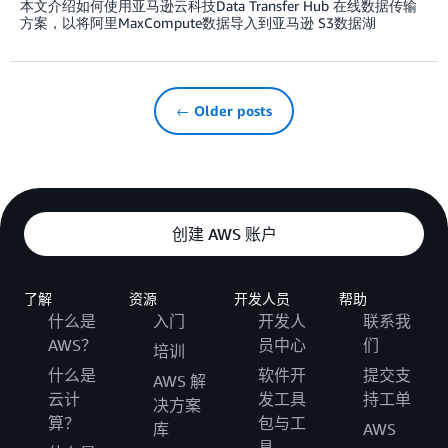
本文介绍如何使用亚马逊云科技Data Transfer Hub 在线数据传输
方案，以将阿里MaxCompute数据导入到亚马逊 S3数据湖
← Older posts
创建 AWS 账户
了解
资源
开发人员
帮助
什么是
入门
开发人
联系我
AWS？
员中心
们
培训
什么是
软件开
提交支
AWS 解
云计
发工具
持工单
决方案
算？
包与工
库
AWS
具