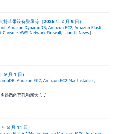
 ID 支持苹果设备登录等（2026 年 2 月 9 日）
ont
,
Amazon DynamoDB
,
Amazon EC2
,
Amazon Elastic
 Console
,
AWS Network Firewall
,
Launch
,
News
 9 月 1 日）
namoDB
,
Amazon EC2
,
Amazon EC2 Mac Instances
,
么多熟悉的面孔和新大 […]
 8 月 11 日）
mazon Elastic VMware Service (Amazon EVS)
,
Amazon