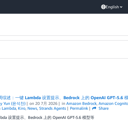
English
周综述：一键 Lambda 设置提示、Bedrock 上的 OpenAI GPT-5.6 
ny Yun (윤석찬)
on
20 7月 2026
in
Amazon Bedrock
,
Amazon Cognit
 Lambda
,
Kiro
,
News
,
Strands Agents
Permalink
Share
bda 设置提示、Bedrock 上的 OpenAI GPT-5.6 模型等