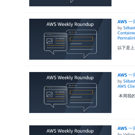
AWS 一
by
Sébas
Container
Permalin
以下是上
AWS 一
by
Sébas
AWS Clie
本周我的 
AWS 一
by
Velis