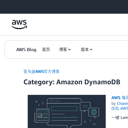
Skip to Main Content
AWS Blog
首页
博客
版本
亚马逊AWS官方博客
Category: Amazon DynamoDB
AWS 每
by
Chan
(S3)
,
AWS
一键 Lam