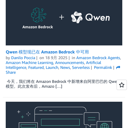
Qwen 模型现已在 Amazon Bedrock 中可用
by
Danilo Poccia
on
18 9月 2025
in
Amazon Bedrock Agents
,
Amazon Machine Learning
,
Announcements
,
Artificial
Intelligence
,
Featured
,
Launch
,
News
,
Serverless
Permalink
Share
今天，我们将在 Amazon Bedrock 中新增来自阿里巴巴的 Qwen
模型。此次发布后，Amazo […]