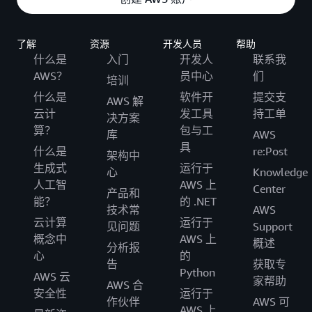
了解
资源
开发人员
帮助
什么是
入门
开发人
联系我
AWS？
员中心
们
培训
什么是
软件开
提交支
AWS 解
云计
发工具
持工单
决方案
算？
包与工
库
AWS
具
什么是
re:Post
架构中
生成式
运行于
心
Knowledge
人工智
AWS 上
Center
产品和
能？
的 .NET
技术常
AWS
云计算
运行于
见问题
Support
概念中
AWS 上
概述
分析报
心
的
告
获取专
Python
AWS 云
家帮助
AWS 合
安全性
运行于
作伙伴
AWS 可
AWS 上