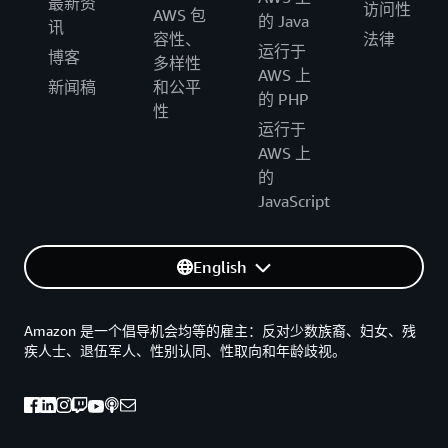
最新资
访问性
AWS 包
的 Java
讯
容性、
法律
运行于
博客
多样性
AWS 上
新闻稿
和公平
的 PHP
性
运行于
AWS 上
的
JavaScript
English
Amazon 是一个倡导机会均等的雇主：反对少数族裔、妇女、残
疾人士、退伍军人、性别认同、性取向和年龄歧视。