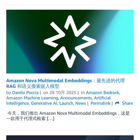
Amazon Nova Multimodal Embeddings：最先进的代理
RAG 和语义搜索嵌入模型
by
Danilo Poccia
on
28 10月 2025
in
Amazon Bedrock
,
Amazon Machine Learning
,
Announcements
,
Artificial
Intelligence
,
Generative AI
,
Launch
,
News
Permalink
Share
今天，我们推出 Amazon Nova Multimodal Embeddings，这是
一款用于代理式检索 […]