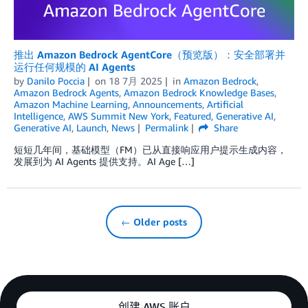
推出 Amazon Bedrock AgentCore（预览版）：安全部署并
运行任何规模的 AI Agents
by
Danilo Poccia
on
18 7月 2025
in
Amazon Bedrock
,
Amazon Bedrock Agents
,
Amazon Bedrock Knowledge Bases
,
Amazon Machine Learning
,
Announcements
,
Artificial
Intelligence
,
AWS Summit New York
,
Featured
,
Generative AI
,
Generative AI
,
Launch
,
News
Permalink
Share
短短几年间，基础模型（FM）已从直接响应用户提示生成内容，
发展到为 AI Agents 提供支持。AI Age […]
← Older posts
创建 AWS 账户