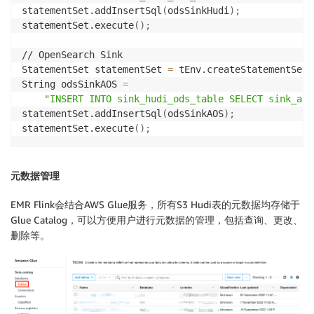
statementSet.addInsertSql
(
odsSinkHudi
)
;
statementSet.execute
(
)
;
// OpenSearch Sink

StatementSet statementSet 
=
 tEnv.createStatementSet
(
String odsSinkAOS 
=
"INSERT INTO sink_hudi_ods_table SELECT sink_aos
statementSet.addInsertSql
(
odsSinkAOS
)
;
statementSet.execute
(
)
;
元数据管理
EMR Flink会结合AWS Glue服务，所有S3 Hudi表的元数据均存储于
Glue Catalog，可以方便用户进行元数据的管理，包括查询、更改、
删除等。