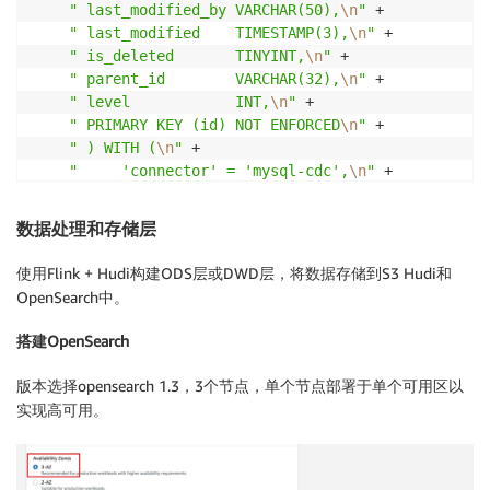
" last_modified_by VARCHAR(50),
\n
"
 +

" last_modified    TIMESTAMP(3),
\n
"
 +

" is_deleted       TINYINT,
\n
"
 +

" parent_id        VARCHAR(32),
\n
"
 +

" level            INT,
\n
"
 +

" PRIMARY KEY (id) NOT ENFORCED
\n
"
 +

" ) WITH (
\n
"
 +

"     'connector' = 'mysql-cdc',
\n
"
 +

"     'hostname' = 'mysqlHost',
\n
"
 +

"     'port' = 'mysqlPort',
\n
"
 +

数据处理和存储层
"     'username' = 'mysqlUser',
\n
"
 +

"     'password' = 'mysqlPass',
\n
"
 +

使用Flink + Hudi构建ODS层或DWD层，将数据存储到S3 Hudi和
"     'database-name' = 'mysql_database',
\n
"
 +

OpenSearch中。
"     'table-name' = 'mysql_table',
\n
"
 +

"     'scan.incremental.snapshot.enabled' = 'tru
搭建OpenSearch
"     'scan.startup.mode' = 'initial'
\n
"
 +

" )"
;
版本选择opensearch 1.3，3个节点，单个节点部署于单个可用区以
实现高可用。
tEnv.executeSql
(
ddlMySQLSourceTable
)
;