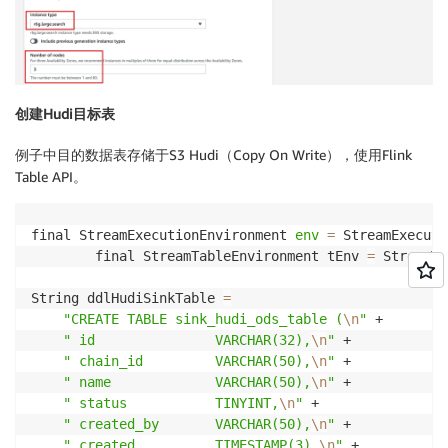
创建Hudi目标表
例子中目的数据表存储于S3 Hudi（Copy On Write），使用Flink
Table API。
final StreamExecutionEnvironment 
env
=
 StreamExecuti
		final StreamTableEnvironment tEnv 
=
 StreamTa
String ddlHudiSinkTable 
=
"CREATE TABLE sink_hudi_ods_table (
\n
"
 +

" id               VARCHAR(32),
\n
"
 +

" chain_id         VARCHAR(50),
\n
"
 +

" name             VARCHAR(50),
\n
"
 +

" status           TINYINT,
\n
"
 +

" created_by       VARCHAR(50),
\n
"
 +

" created          TIMESTAMP(3),
\n
"
 +
