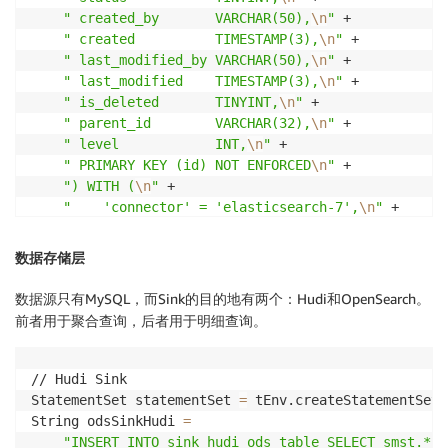
"     'hive_sync.mode' = 'HMS',
\n
"
 +

" created_by       VARCHAR(50),
\n
"
 +

"     'hive_sync.use_jdbc' = 'false',
\n
"
 +

" created          TIMESTAMP(3),
\n
"
 +

"     'hive_sync.username' = 'hadoop'
\n
"
 +

" last_modified_by VARCHAR(50),
\n
"
 +

" )"
;
" last_modified    TIMESTAMP(3),
\n
"
 +

tEnv.executeSql
(
ddlSinkV2PatientSourceType
)
;
" is_deleted       TINYINT,
\n
"
 +

" parent_id        VARCHAR(32),
\n
"
 +

" level            INT,
\n
"
 +

" PRIMARY KEY (id) NOT ENFORCED
\n
"
 +

") WITH (
\n
"
 +

"    'connector' = 'elasticsearch-7',
\n
"
 +

"    'hosts' = 'opensearchHost',
\n
"
 +

"    'index' = 'table_index_{created|yyyy-MM}',
\
数据存储层
"    'username' = 'opensearchUser',
\n
"
 +

"    'password' = 'opensearchPass',
\n
"
 +

数据源只有MySQL，而Sink的目的地有两个：Hudi和OpenSearch。
"    'format' = 'json'
\n
"
 +

前者用于聚合查询，后者用于明细查询。
")"
;
tEnv.executeSql
(
ddlAOSSinkTable
)
;
// Hudi Sink

StatementSet statementSet 
=
 tEnv.createStatementSet
(
String odsSinkHudi 
=
"INSERT INTO sink_hudi_ods_table SELECT smst.*, 