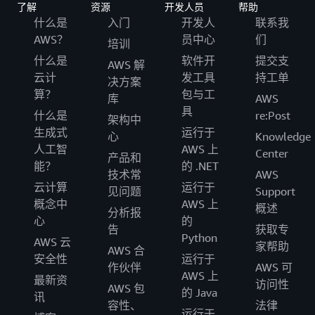
了解
资源
开发人员
帮助
什么是
入门
开发人
联系我
AWS？
员中心
们
培训
什么是
软件开
提交支
AWS 解
云计
发工具
持工单
决方案
算？
包与工
库
AWS
具
什么是
re:Post
架构中
生成式
运行于
心
Knowledge
人工智
AWS 上
Center
产品和
能？
的 .NET
技术常
AWS
云计算
运行于
见问题
Support
概念中
AWS 上
概述
分析报
心
的
告
获取专
Python
AWS 云
家帮助
AWS 合
安全性
运行于
作伙伴
AWS 可
AWS 上
最新资
访问性
AWS 包
的 Java
讯
容性、
法律
运行于