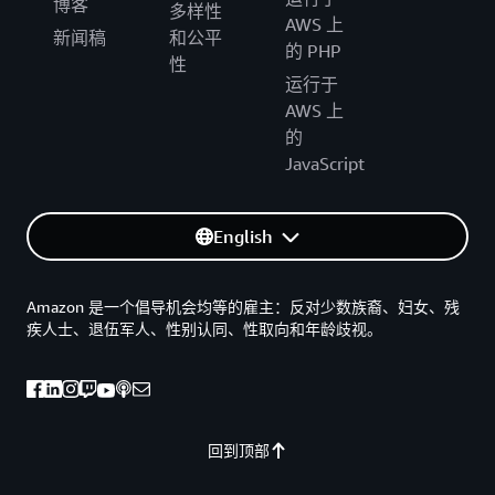
博客
多样性
AWS 上
新闻稿
和公平
的 PHP
性
运行于
AWS 上
的
JavaScript
English
Amazon 是一个倡导机会均等的雇主：反对少数族裔、妇女、残
疾人士、退伍军人、性别认同、性取向和年龄歧视。
回到顶部