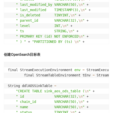
" last_modified_by VARCHAR(50),
\n
"
 +

" last_modified    TIMESTAMP(3),
\n
"
 +

" is_deleted       TINYINT,
\n
"
 +

" parent_id        VARCHAR(32),
\n
"
 +

" level            INT,
\n
"
 +

" ts               STRING,
\n
"
 +

" PRIMARY KEY (id) NOT ENFORCED
\n
"
 +

" ) "
 + 
"PARTITIONED BY (ts) 
\n
"
 +

" WITH (
\n
"
 +

"     'connector' = 'hudi',
\n
"
 +

创建OpenSearch目标表
"     'write.tasks' = '1',
\n
"
+

"     'path' = 's3://xxx/hudi-tables/xxx/',
\n
"
 +

"     'table.type' = 'COPY_ON_WRITE',
\n
"
 +

final StreamExecutionEnvironment 
env
=
 StreamExecuti
"     'write.bucket_assign.tasks' = '1',
\n
"
 +

		final StreamTableEnvironment tEnv 
=
 StreamTa
"     'write.parquet.max.file.size' = '512',
\n
"
 
"     'hoodie.parquet.small.file.limit' = '13421
String ddlAOSSinkTable 
=
"     'write.operation' = 'upsert',
\n
"
 +

"CREATE TABLE sink_aos_ods_table (
\n
"
 +

"     'changelog.enabled' = 'true',
\n
"
 +

" id               VARCHAR(32),
\n
"
 +

"     'hive_sync.enable' = 'true',
\n
"
 +

" chain_id         VARCHAR(50),
\n
"
 +

"     'hive_sync.db' = 'database',
\n
"
 +

" name             VARCHAR(50),
\n
"
 +

"     'hive_sync.table' = 'table',
\n
"
 +

" status           TINYINT,
\n
"
 +
