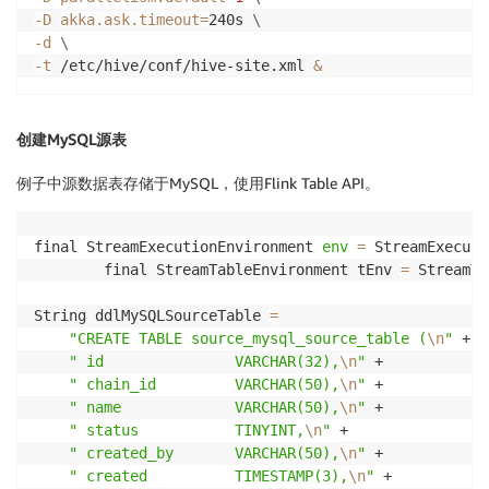
-D
akka.ask.timeout
=
240s 
\
-d
\
-t
 /etc/hive/conf/hive-site.xml 
&
创建MySQL源表
例子中源数据表存储于MySQL，使用Flink Table API。
final StreamExecutionEnvironment 
env
=
 StreamExecuti
		final StreamTableEnvironment tEnv 
=
 StreamTa
String ddlMySQLSourceTable 
=
"CREATE TABLE source_mysql_source_table (
\n
"
 +

" id               VARCHAR(32),
\n
"
 +

" chain_id         VARCHAR(50),
\n
"
 +

" name             VARCHAR(50),
\n
"
 +

" status           TINYINT,
\n
"
 +

" created_by       VARCHAR(50),
\n
"
 +

" created          TIMESTAMP(3),
\n
"
 +
