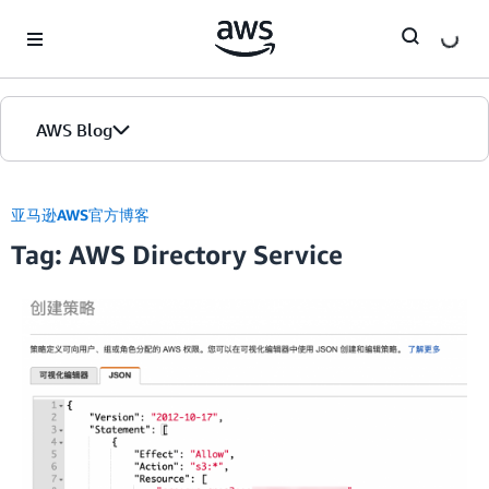
Skip to Main Content
AWS Blog
首页
亚马逊AWS官方博客
Tag: AWS Directory Service
版本