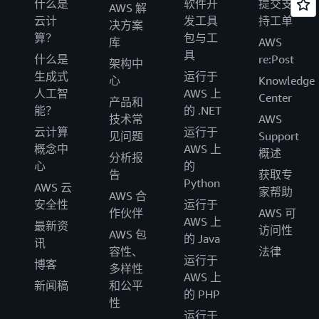
什么是
软件开
提交支
AWS 解
云计
发工具
持工单
决方案
算？
包与工
库
AWS
具
什么是
re:Post
架构中
生成式
运行于
心
Knowledge
人工智
AWS 上
Center
产品和
能？
的 .NET
技术常
AWS
云计算
运行于
见问题
Support
概念中
AWS 上
概述
分析报
心
的
告
获取专
Python
AWS 云
家帮助
AWS 合
安全性
运行于
作伙伴
AWS 可
AWS 上
最新资
访问性
AWS 包
的 Java
讯
容性、
法律
运行于
博客
多样性
AWS 上
新闻稿
和公平
的 PHP
性
运行于