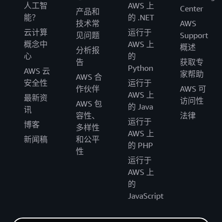
人工智
AWS 上
Center
产品和
能？
的 .NET
技术常
AWS
云计算
运行于
见问题
Support
概念中
AWS 上
概述
分析报
心
的
告
获取专
Python
AWS 云
家帮助
AWS 合
安全性
运行于
作伙伴
AWS 可
AWS 上
最新资
访问性
AWS 包
的 Java
讯
容性、
法律
运行于
博客
多样性
AWS 上
新闻稿
和公平
的 PHP
性
运行于
AWS 上
的
JavaScript