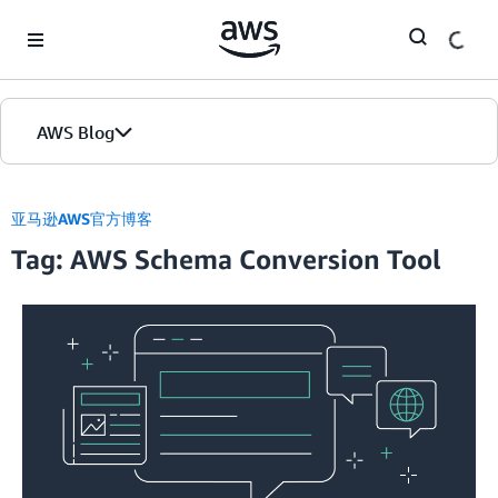
Skip to Main Content
AWS Blog
首页
亚马逊AWS官方博客
Tag: AWS Schema Conversion Tool
版本