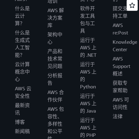
培训
什么是
软件开
提交支
AWS 解
云计
发工具
持工单
决方案
算？
包与工
库
AWS
具
什么是
re:Post
架构中
生成式
运行于
心
Knowledge
人工智
AWS 上
Center
产品和
能？
的 .NET
技术常
AWS
云计算
运行于
见问题
Support
概念中
AWS 上
概述
分析报
心
的
告
获取专
Python
AWS 云
家帮助
AWS 合
安全性
运行于
作伙伴
AWS 可
AWS 上
最新资
访问性
AWS 包
的 Java
讯
容性、
法律
运行于
博客
多样性
AWS 上
新闻稿
和公平
的 PHP
性