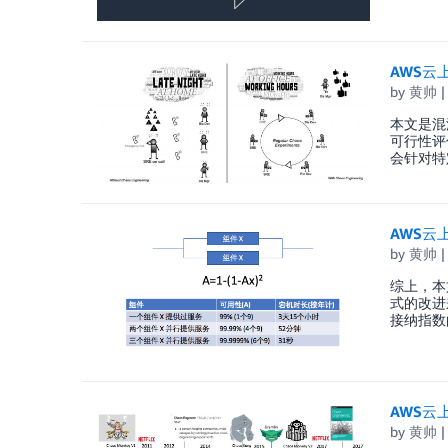
AWS云
by
黄帅
本文是混
可行性评
会针对特
AWS云
by
黄帅
综上，本
式的改进
接纳指数
AWS云
by
黄帅