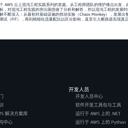
个 AWS 云上混沌工程实践系列的首篇。从工程师团队的维护痛点出发
标，对混沌工程实践的突出困惑做了分析和解答，并以混沌工程的发展时
解不断深入：从最初对基础设施的扰动实验（Chaos Monkey），发展出整
测试（FIT），再到精细化流量配比以区分影响，直至引入断路器实现真
开发人员
门
开发人员中心
训
软件开发工具包与工具
WS 解决方案库
运行于 AWS 上的 .NET
构中心
运行于 AWS 上的 Python