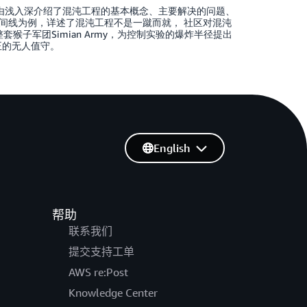
，由浅入深介绍了混沌工程的基本概念、主要解决的问题、
间线为例，详述了混沌工程不是一蹴而就， 社区对混沌
套猴子军团Simian Army，为控制实验的爆炸半径提出
正的无人值守。
English
帮助
联系我们
提交支持工单
AWS re:Post
Knowledge Center