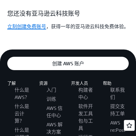
您还没有亚马逊云科技账号
立刻创建免费账号
，获得一年的亚马逊云科技免费体验。
创建 AWS 账户
了解
资源
开发人员
帮助
什么是
入门
构建者
联系我
AWS？
中心
们
训练
什么是
软件开
提交支
AWS 信
云计
发工具
持工单
任中心
算？
包与工
AWS
AWS 解
具
什么是
re:Post
决方案