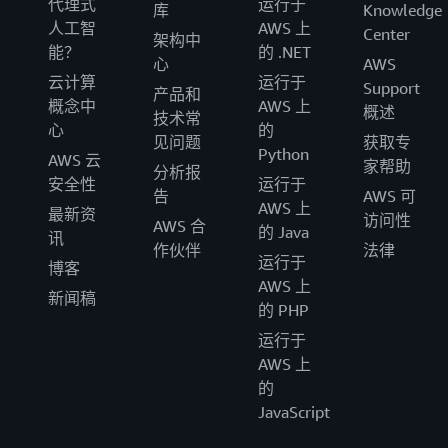
代理式
运行于
库
Knowledge
人工智
AWS 上
Center
架构中
能？
的 .NET
心
AWS
云计算
运行于
Support
产品和
概念中
AWS 上
概述
技术常
心
的
见问题
获取专
Python
AWS 云
家帮助
分析报
安全性
运行于
告
AWS 可
AWS 上
最新资
访问性
AWS 合
的 Java
讯
作伙伴
法律
运行于
博客
AWS 上
新闻稿
的 PHP
运行于
AWS 上
的
JavaScript