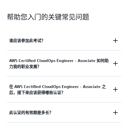
帮助您入门的关键常见问题
谁应该参加此考试？
此认证的理想考生应具备一年 AWS 部署、管理、网
AWS Certified CloudOps Engineer - Associate 如何助
力我的职业发展？
络和安全方面的经验。对于从事 IT 或云运营工作的
个人而言，此认证是 AWS Certification 之旅的理想
起点。
获得认证的个人表示，获得此项业界认可的认证后，
在 AWS Certified CloudOps Engineer - Associate 之
后，接下来应该获得哪些认证？
他们的信心增强，并且在技术 IT/云同事和客户中的
没有任何 IT 工作经验的考生最好先获得 AWS
信誉也得到了提高。在本地系统上担任运营或管理角
Certified Cloud Practitioner 认证，以获得 AWS 云和
色的专业人员可以证明他们能够在 AWS 云上执行类
服务的基础知识，然后再参加 AWS Certified
AWS Certified DevOps Engineer - Professional 和
此认证的有效期是多长？
似的任务。准备并获得 AWS Certified CloudOps
CloudOps Engineer - Associate 考试。
AWS Certified Security - Specialty 是其他云专业人士
Engineer - Associate 认证，还可以让您顺利获得专业
获得的认证，旨在帮助他们在系统管理员和云工程师
级和专项级类别的其他 AWS Certification。