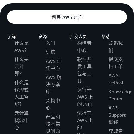
创建 AWS 账户
了解
资源
开发人员
帮助
什么是
入门
构建者
联系我
AWS？
中心
们
训练
什么是
软件开
提交支
AWS 信
云计
发工具
持工单
任中心
算？
包与工
AWS
AWS 解
具
什么是
re:Post
决方案
代理式
运行于
库
Knowledge
人工智
AWS 上
Center
架构中
能？
的 .NET
心
AWS
云计算
运行于
Support
产品和
概念中
AWS 上
概述
技术常
心
的
见问题
获取专