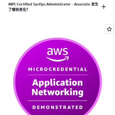
此认证的有效期为 3 年。在您的认证到期之前，您可
AWS Certified SysOps Administrator - Associate 发生
等职位上取得进一步发展。 查看
AWS 认证路径
以了
了哪些变化？
以通过此考试的最新版本或通过获得 AWS Certified
解更多信息并规划您的 AWS Certification 之旅。
DevOps Engineer - Professional 来重新认证，这将
自动重新认证此助理级认证。查看
AWS Certification
作为最新考试更新的一部分，我们已将该认证更名为
的再认证选项
。
AWS Certified CloudOps Engineer - Associate，以反
映云运营不断发展的特性以及行业术语的变化。此次
调整（更名为 AWS Certified CloudOps Engineer -
Associate）仅适用于通过最新考试版本（SOA-C03）
的考生。对于已拥有 AWS Certified SysOps
Administrator - Associate 认证的人员，其认证名称
不会进行追溯性更改。
已获得 AWS Certified SysOps Administrator -
Associate 认证的人员，无需参加 AWS Certified
CloudOps Engineer - Associate 考试。AWS Certified
SysOps Administrator - Associate 认证自获得之日起
3 年内有效。此外，拥有有效的 AWS Certified