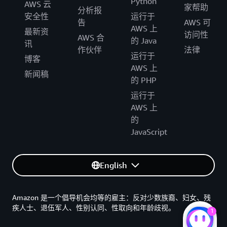
Python
AWS 云
家帮助
分析报
安全性
运行于
告
AWS 可
AWS 上
最新资
访问性
AWS 合
的 Java
讯
作伙伴
法律
运行于
博客
AWS 上
新闻稿
的 PHP
运行于
AWS 上
的
JavaScript
English
Amazon 是一个倡导机会均等的雇主：反对少数族裔、妇女、残
疾人士、退伍军人、性别认同、性取向和年龄歧视。
1