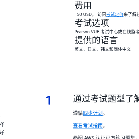
费用
150 USD。 访问
考试定价
来了解
考试选项
Pearson VUE 考试中心或在线监
提供的语言
英文、日文、韩文和简体中文
1
1.
通过考试题型了
遵循
四步计划
。
计
择
查看考试指南
。
好
参阅 AWS 认证官方练习题