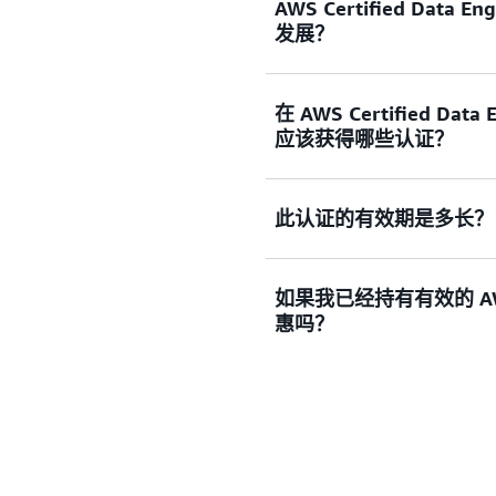
AWS Certified Data 
本考试的理想应试者在数据工
发展？
（或同等资历），并有至少 1
市场急需此类技术人员，但熟练的
在 AWS Certified Data
Engineer – Assoc
应该获得哪些认证？
架构师或相关职位上建立自
此认证的有效期是多长？
建议云数据专业人员进行 AWS Cer
证他们在云数据安全和治
，了解更多信息并规划您的 A
路径
此认证的有效期为 3 年
如果我已经持有有效的 AWS 
本的此考试来获得再认证。
惠吗？
是的。参加其他 AWS Certi
登录并在 AWS 认证账户