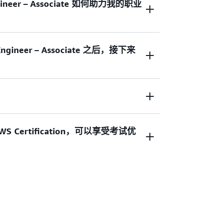
Engineer – Associate 如何助力我的职业
程或数据架构领域有 2 到 3 年的工作经验
 到 2 年亲自实践 AWS 服务的经验。
专业人士稀缺。AWS Certified Data
 Engineer – Associate 之后，接下来
iate 及其配套的备考资源可帮助您在数据工程师、数据
信心和信誉度。
tified Security – Specialty 认证，以验
理方面的专业知识。查看
AWS Certification
WS Certification 之旅。
。在您的认证到期之前，您可以通过参加最新版
Certification，可以享受考试优
fication 考试即可享受 50% 的折扣。您可以
中享受此折扣。