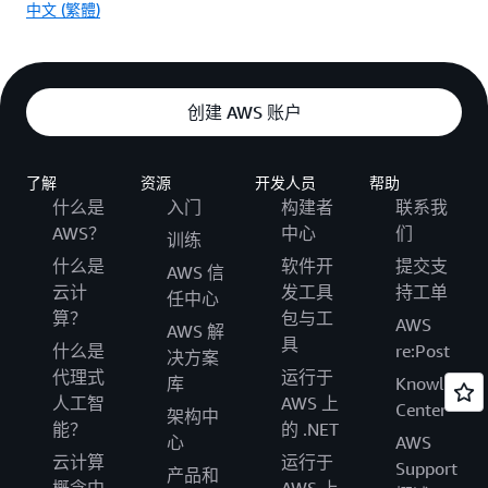
中文 (繁體)
创建 AWS 账户
了解
资源
开发人员
帮助
什么是
入门
构建者
联系我
AWS？
中心
们
训练
什么是
软件开
提交支
AWS 信
云计
发工具
持工单
任中心
算？
包与工
AWS
AWS 解
具
什么是
re:Post
决方案
代理式
运行于
库
Knowledge
人工智
AWS 上
Center
架构中
能？
的 .NET
心
AWS
云计算
运行于
Support
产品和