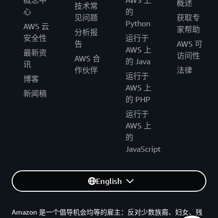
概念中
AWS 上
概述
技术常
心
的
见问题
获取专
Python
AWS 云
家帮助
分析报
安全性
运行于
告
AWS 可
AWS 上
最新资
访问性
AWS 合
的 Java
讯
作伙伴
法律
运行于
博客
AWS 上
新闻稿
的 PHP
运行于
AWS 上
的
JavaScript
English
Amazon 是一个倡导机会均等的雇主：反对少数族裔、妇女、残