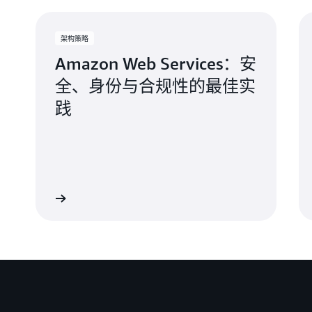
AWS 控制机制的设计适用性进行认证，以满足 C5 
ANSSI
（Agence nationale de la sécurité 
要了解有关 AWS European Sovereign Cloud 
– 云计算服务提供商3.1 版（SecNumClou
全局）
架构策略
https://aws.eu/compliance/
。
IDW（Institut der Wirtschaftsprüfer，德
Amazon Web Services：安
“包括云计算在内的财务报告相关服务外包有序会计原则”
全、身份与合规性的最佳实
践
了解详情
了解详