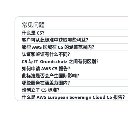
常见问题
什么是 C5？
客户可从此标准中获取哪些利益？
C5（云计算合规性标准目录）是德国的“云计算 IT 安全
哪些 AWS 区域在 C5 的涵盖范围内？
2016 年月首次发布。在德国客户将其复杂且受到
C5 报告为我们的欧洲客户提供了一个独立的第三方
认证和鉴证有什么不同？
如 AWS）时，它可以提供额外的保证。
行有效性进行认证，以满足 C5 基本和附加标准。具
C5 所涵盖的 AWS 区域包括法兰克福、爱尔兰、
C5 与 IT-Grundschutz 之间有何区别？
标准进行评测的云服务。C5 为客户提供的框架记录了与 IT-
世和西班牙，以及位于奥地利、比利时、保加利亚、
认证是由认可的专业公司颁发且有效期通常为一到三
如何申请 AWS C5 报告？
现行的 C5 于 2020 年发布，涵盖以下标准及出版物
涵盖云计算的所有 IT 安全方面。对于联邦机构来讲
芬兰、法国、德国、希腊、匈牙利、爱尔兰、意大利
计期间由合格人员接收。鉴证主要注重的是持续实施
IT-Grundschutz 这一标准用于为事业机构的信息
此标准是否会产生国际影响？
新加坡、西班牙、瑞典、瑞士和英国的边缘站点。
短至 6 个月。根据 ISAE 3000/3402，审计
Grundschutz Catalogues 介绍了典型业务
AWS C5 报告面向使用 AWS Artifact 的客户提供，A
– 信息安全管理体系 – 要求
ISO/IEC 27001:2013
哪些服务在涵盖范围内？
可以在相应的
AWS 安全性博客 C5 文章
中查看有关 A
认证只是一个即时快照。
有信息的防护体系。C5 提供了有关云服务提供商（C
性报告的自助服务门户。您可以登录
AWS 管理控制台中的
BSI 已使此标准符合 ANSSI 及其即将推出的 SecNum
谁创立了 C5 标准？
– IT 安全程序 – 信息安全
ISO/IEC 27002:2016
解更多信息。
SecNumCloud 标准相互产生影响，他们的明确目标
C5 目前涵盖的 AWS 服务可以在
AWS 按合规性计
什么是 AWS European Sovereign Cloud C5 报告？
– 安全技术 – 基于 ISO/I
ISO/IEC 27017:2015
可。此外，欧盟网络安全机构 (ENISA) 的欧盟云服务
有关使用这些服务的更多信息，并且/或者想了解其
德国国家网络安全管理局 Bundesamt für Sicherheit in d
上借鉴了 C5 的安全标准。
年制定了 C5 标准。BSI 为所有政府体系制定了 IT
2026 年 1 月，我们宣布全面推出 AWS European 
– IT-Grundschutz-Kompendium，2019 年第 
BSI
符合 BSI 标准。当前版本（C5:2020）于 2020 年 
向欧洲的云服务，完全位于欧盟（EU）境内，并在物理
– 云控制矩阵 3.0.1（CSA – 云安全联盟）
CSA
专用的 AWS European Sovereign Cloud
（AICPA 
2017 年 AICPA 信托服务原则和标准