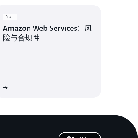
基本标准和附加标准。
des systèmes d’information，法国国家网络安
C5 报告的更多信息，请访问
d）
白皮书
– 财务报告声明：
国注册会计师协会）RS FAIT 5
Amazon Web Services：风
，截至 2015 年 11 月 4 日
险与合规性
情