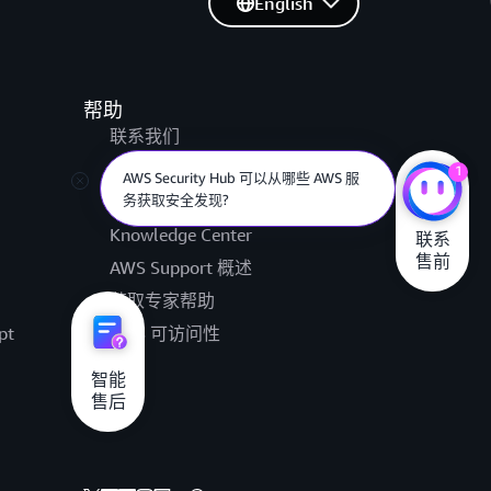
English
帮助
联系我们
什么是AWS云运营能力合作伙伴计划?
提交支持工单
1
AWS re:Post
Knowledge Center
联系

售前
AWS Support 概述
获取专家帮助
pt
AWS 可访问性
法律
智能

售后