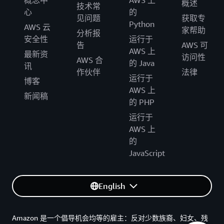
概念中
AWS 上
概述
技术常
心
的
见问题
获取专
Python
AWS 云
家帮助
分析报
安全性
运行于
告
AWS 可
AWS 上
最新资
访问性
AWS 合
的 Java
讯
作伙伴
法律
运行于
博客
AWS 上
新闻稿
的 PHP
运行于
AWS 上
的
JavaScript
English
Amazon 是一个倡导机会均等的雇主：反对少数族裔、妇女、残