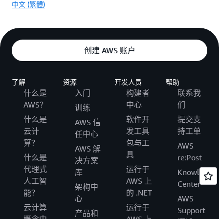
中文 (繁體)
创建 AWS 账户
了解
资源
开发人员
帮助
什么是
入门
构建者
联系我
AWS？
中心
们
训练
什么是
软件开
提交支
AWS 信
云计
发工具
持工单
任中心
算？
包与工
AWS
AWS 解
具
什么是
re:Post
决方案
代理式
运行于
库
Knowledge
人工智
AWS 上
Center
架构中
能？
的 .NET
心
AWS
云计算
运行于
Support
产品和