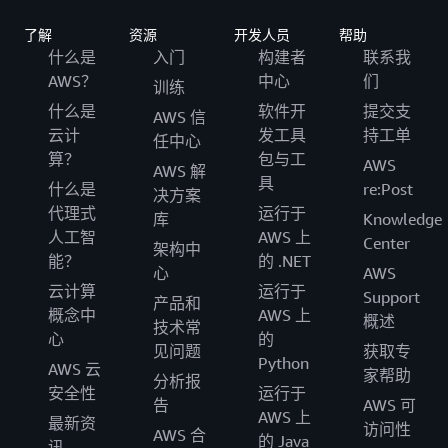
录区和 AWS 登录区加速器。所有 AWS 客户均可通过
第二季度为 AWS 客户举办一场活动。此页面将尽快
AWS Artifact 门户免费下载《AWS 参考指南》。通
了解
资源
开发人员
帮助
更新。同时，如果您对 AWS BIO 登录区有任何疑
过 AWS 管理控制台导航到此门户。请注意，应使用
什么是
入门
构建者
联系我
问，请通过下面的“联系我们”按钮与我们联系。
相应的 PDF 阅读器打开《AWS 参考指南》。可通过
AWS？
中心
们
训练
PDF 阅读器中的“回形针”图标访问《AWS 参考指
什么是
软件开
提交支
AWS 信
南》及附有证书的附录。
云计
发工具
持工单
任中心
算？
包与工
AWS
AWS 解
具
什么是
re:Post
决方案
代理式
运行于
库
Knowledge
人工智
AWS 上
Center
架构中
能？
的 .NET
心
AWS
云计算
运行于
Support
产品和
概念中
AWS 上
概述
技术常
心
的
见问题
获取专
Python
AWS 云
家帮助
分析报
安全性
运行于
在资源列表中，您还可以找到之前举行的有关 AWS
告
AWS 可
AWS 上
最新资
BIO 登录区的
录像。当然，您也可以通过
网络研讨会
访问性
AWS 合
的 Java
讯