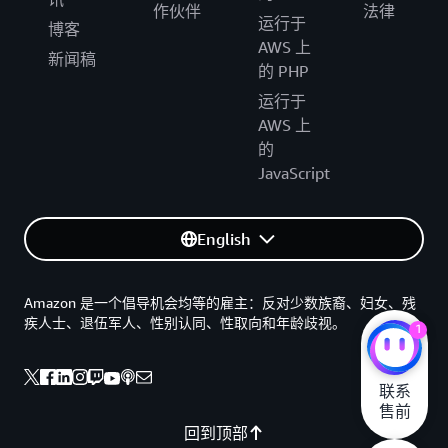
下方的“联系我们”按钮与 AWS 联系，提出您的问
作伙伴
法律
运行于
题。
博客
AWS 上
新闻稿
的 PHP
运行于
AWS 上
的
JavaScript
English
Amazon 是一个倡导机会均等的雇主：反对少数族裔、妇女、残
疾人士、退伍军人、性别认同、性取向和年龄歧视。
1
联系

售前
回到顶部