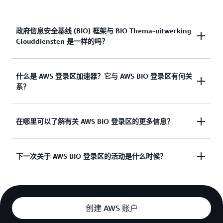
政府信息安全基线 (BIO) 框架与 BIO Thema-uitwerking
Clouddiensten 是一样的吗？
不是。尽管两个框架的标题中都有 BIO，但它们彼此
什么是 AWS 登录区加速器？它与 AWS BIO 登录区有何关
之间有根本性差异。荷兰公共部门必须使用 BIO 框
系？
架，云服务提供商则可以自愿选择使用 BIO Thema-
uitwerking Clouddiensten。此外，BIO 框架是一个
AWS 登录区加速器是一种技术解决方案，可加速和
全面的框架，比 BIO Thema-uitwerking
在哪里可以了解有关 AWS BIO 登录区的更多信息？
简化登录区的部署。它部署的云基础架构符合 AWS
Clouddiensten 包含更多的控制措施。
最佳实践和全球合规框架。AWS 登录区加速器与
AWS BIO 登录区协同工作。在 AWS 登录区加速器设
请参阅本页右侧的资源列表。
是一份简
下一次关于 AWS BIO 登录区的活动是什么时候？
Digital Flyer
置的云基础上，AWS BIO 登录区还部署资源以满足
短的文档，概述了 AWS BIO 登录区，其中包括一个
BIO 框架中的部分技术要求。您可以将 AWS 登录区
具体的实际示例。
AWS 将于 2024 年 12 月 12 日为 AWS 合作伙伴举办
加速器视为基础引擎，AWS BIO 登录区就是在此基
一项活动。请在此处报名参加：https://aws-
础上构建的。
是一份较长的文档，详细介绍了
《AWS 参考指南》
experience.com/emea/north/e/2c300/aws-bio-
创建 AWS 账户
BIO、BIO Thema-uitwerking Clouddiensten、BIO 登
landing-zone---partner-event。我们计划在 2025 年